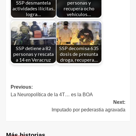
SSP desmantela
personas y
actividades ilícitas,
recupera ocho
logra…
vehículos…
SSP detiene a 82
SSP decomisa 635
personas y rescata
dosis de presunta
a 14 en Veracruz
droga, recupera…
Previous:
La Neuropolítica de la 4T… es la BOA
Next:
Imputado por pederastia agravada
Más historias