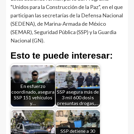
“Unidos para la Construcción de la Paz”, en el que
participan las secretarías de la Defensa Nacional
(SEDENA), de Marina-Armada de México
(SEMAR), Seguridad Pública (SSP) y la Guardia
Nacional (GN).
Esto te puede interesar:
En esfuerzo
coordinado, asegura
SSP asegura más de
SSP 151 vehículos
3 mil 600 dosis
y…
presuntas drogas,…
SSP detiene a 30