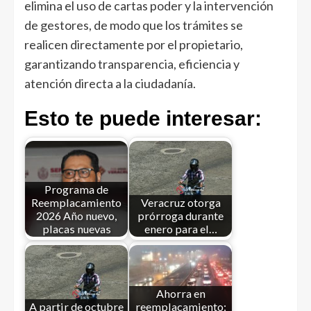
elimina el uso de cartas poder y la intervención
de gestores, de modo que los trámites se
realicen directamente por el propietario,
garantizando transparencia, eficiencia y
atención directa a la ciudadanía.
Esto te puede interesar:
Programa de
Reemplacamiento
Veracruz otorga
2026 Año nuevo,
prórroga durante
placas nuevas
enero para el…
Ahorra en
A partir de octubre
reemplacamiento: