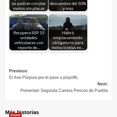
no podrán circular
descuentos del 50%
motos sin placas
y más
Recupera SSP 15
Habrá
unidades
emplacamiento
vehiculares con
obligatorio para
reporte de…
motocicletas en…
Previous:
El Ave Púrpura por el pase a playoffs
Next:
Presentan Segunda Carrera Pericos de Puebla
Más historias
Estatal