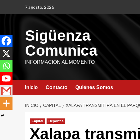
7 agosto, 2026
Sigüenza
Comunica
INFORMACIÓN AL MOMENTO
Inicio
Contacto
Quiénes Somos
INICIO
CAPITAL
XALAPA TRANSMITIRÁ EN EL PARQ
Capital
Deportes
Xalapa transmi