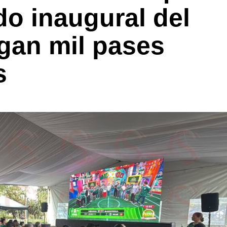
do inaugural del
gan mil pases
s