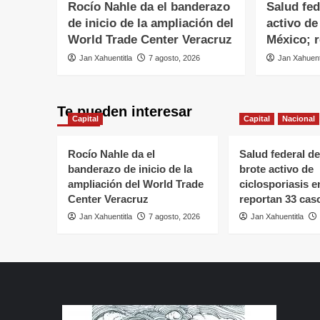
Rocío Nahle da el banderazo
Salud fed
de inicio de la ampliación del
activo de
World Trade Center Veracruz
México; 
Jan Xahuentitla
7 agosto, 2026
Jan Xahuent
Te pueden interesar
Capital
Capital
Nacional
Rocío Nahle da el
Salud federal de
banderazo de inicio de la
brote activo de
ampliación del World Trade
ciclosporiasis e
Center Veracruz
reportan 33 cas
Jan Xahuentitla
7 agosto, 2026
Jan Xahuentitla