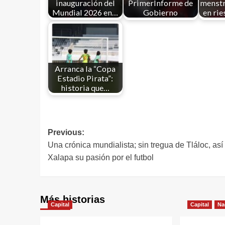
inauguración del
PrimerInforme de
menstr
Mundial 2026 en…
Gobierno
en rie
Arranca la “Copa
Estadio Pirata”:
historia que…
Previous:
Una crónica mundialista; sin tregua de Tláloc, así 
Xalapa su pasión por el futbol
Más historias
Capital
Capital
Na