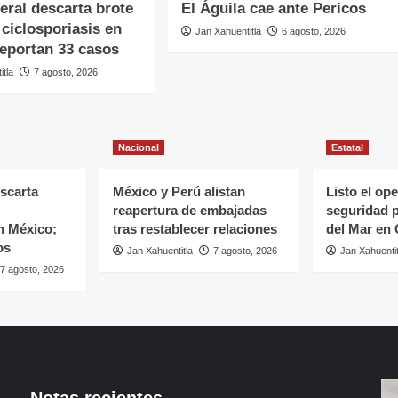
eral descarta brote
El Águila cae ante Pericos
 ciclosporiasis en
Jan Xahuentitla
6 agosto, 2026
reportan 33 casos
itla
7 agosto, 2026
Nacional
Estatal
scarta
México y Perú alistan
Listo el ope
reapertura de embajadas
seguridad p
n México;
tras restablecer relaciones
del Mar en
os
Jan Xahuentitla
7 agosto, 2026
Jan Xahuentit
7 agosto, 2026