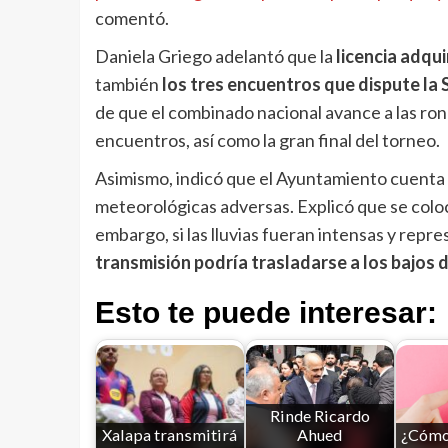
comentó.
Daniela Griego adelantó que la
licencia adqui
también
los tres encuentros que dispute la
de que el combinado nacional avance a las ro
encuentros, así como la gran final del torneo.
Asimismo, indicó que el Ayuntamiento cuenta 
meteorológicas adversas. Explicó que se coloc
embargo, si las lluvias fueran intensas y repr
transmisión podría trasladarse a los bajos d
Esto te puede interesar:
Rinde Ricardo
Xalapa transmitirá
Ahued
¿Cómo 