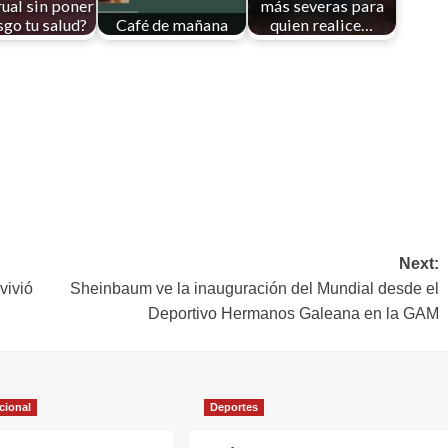
ual sin poner
más severas para
sgo tu salud?
Café de mañana
quien realice…
Next:
vivió
Sheinbaum ve la inauguración del Mundial desde el
Deportivo Hermanos Galeana en la GAM
cional
Deportes