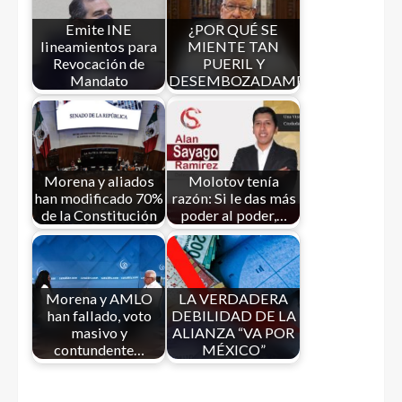
Emite INE
¿POR QUÉ SE
lineamientos para
MIENTE TAN
Revocación de
PUERIL Y
Mandato
DESEMBOZADAMENTE…
Morena y aliados
Molotov tenía
han modificado 70%
razón: Si le das más
de la Constitución
poder al poder,…
Morena y AMLO
LA VERDADERA
han fallado, voto
DEBILIDAD DE LA
masivo y
ALIANZA “VA POR
contundente…
MÉXICO”