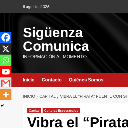
8 agosto, 2026
Sigüenza
Comunica
INFORMACIÓN AL MOMENTO
Inicio
Contacto
Quiénes Somos
INICIO
CAPITAL
VIBRA EL “PIRATA” FUENTE CON S
Capital
Cultura / Espectáculos
Vibra el “Pira