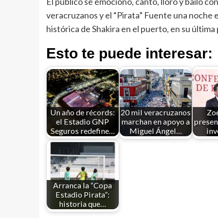
El público se emocionó, cantó, lloró y bailó c
veracruzanos y el “Pirata” Fuente una noche 
histórica de Shakira en el puerto, en su últim
Esto te puede interesar:
Un año de récords:
20 mil veracruzanos
Zo
el Estadio GNP
marchan en apoyo a
presen
Seguros redefine…
Miguel Ángel…
inv
Arranca la “Copa
Estadio Pirata”:
historia que…