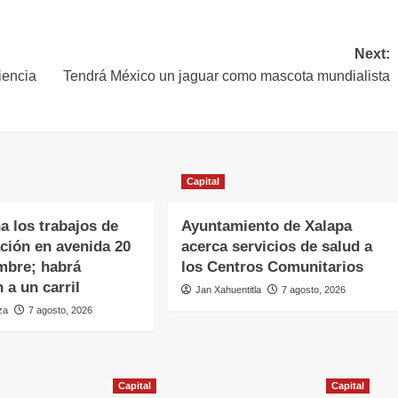
Next:
iencia
Tendrá México un jaguar como mascota mundialista
Capital
a los trabajos de
Ayuntamiento de Xalapa
ación en avenida 20
acerca servicios de salud a
mbre; habrá
los Centros Comunitarios
 a un carril
Jan Xahuentitla
7 agosto, 2026
za
7 agosto, 2026
Capital
Capital