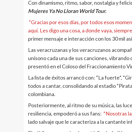
Con dinamismo, ritmo, sabor, nostalgia y felici
Mujeres Ya No Lloran World Tour.
“Gracias por esos días, por todos esos moment
aquí. Les digo una cosa, a donde vaya, siempre
primer mensaje e interacción con los 30 mil as
Las veracruzanas y los veracruzanos acompañar
unísono cada una de sus canciones, vibrando c
presentó en el Coloso del Fraccionamiento Vir
La lista de éxitos arrancó con: “La fuerte”, “Gir
todos a cantar, consolidando al estadio “Pira
colombiana.
Posteriormente, al ritmo de su música, las luce
resiliencia, empoderó a sus fans:
“Nosotras la
lado salvaje que le caracteriza a la cantante i