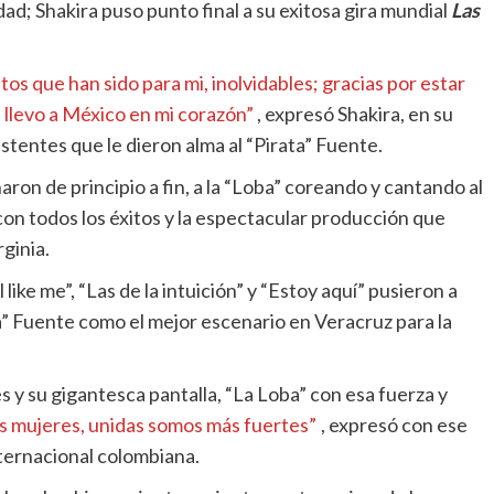
dad; Shakira puso punto final a su exitosa gira mundial
Las
os que han sido para mi, inolvidables; gracias por estar
 llevo a México en mi corazón”
, expresó Shakira, en su
istentes que le dieron alma al “Pirata” Fuente.
on de principio a fin, a la “Loba” coreando y cantando al
on todos los éxitos y la espectacular producción que
ginia.
l like me”, “Las de la intuición” y “Estoy aquí” pusieron a
ta” Fuente como el mejor escenario en Veracruz para la
s y su gigantesca pantalla, “La Loba” con esa fuerza y
s mujeres, unidas somos más fuertes”
, expresó con ese
nternacional colombiana.