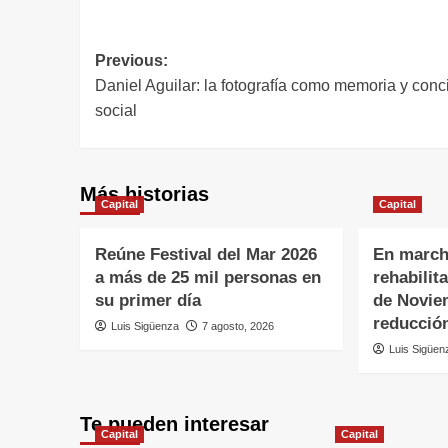
Previous:
Daniel Aguilar: la fotografía como memoria y conc
social
Más historias
Capital
Capital
Reúne Festival del Mar 2026
En march
a más de 25 mil personas en
rehabilit
su primer día
de Novie
reducción
Luis Sigüenza
7 agosto, 2026
Luis Sigüen
Te pueden interesar
Capital
Capital