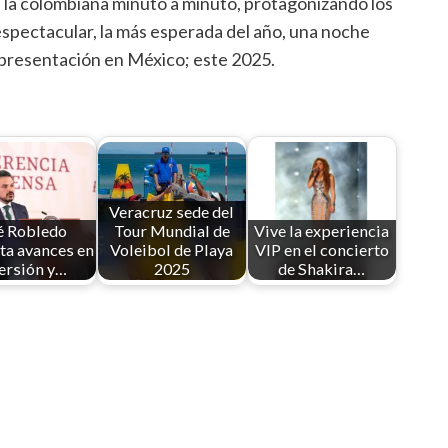
on la colombiana minuto a minuto, protagonizando los
espectacular, la más esperada del año, una noche
a presentación en México; este 2025.
Veracruz sede del
é Robledo
Tour Mundial de
Vive la experiencia
ta avances en
Voleibol de Playa
VIP en el concierto
ersión y…
2025
de Shakira…