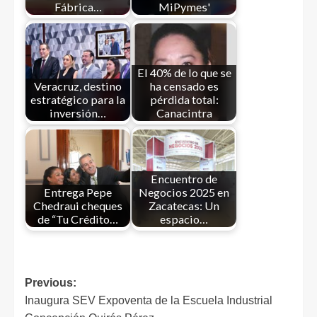
Fábrica…
MiPymes'
El 40% de lo que se
Veracruz, destino
ha censado es
estratégico para la
pérdida total:
inversión…
Canacintra
Encuentro de
Entrega Pepe
Negocios 2025 en
Chedraui cheques
Zacatecas: Un
de “Tu Crédito…
espacio…
Previous:
Inaugura SEV Expoventa de la Escuela Industrial