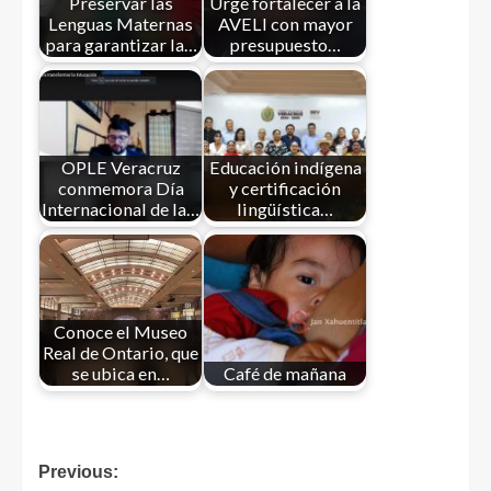
Preservar las
Urge fortalecer a la
Lenguas Maternas
AVELI con mayor
para garantizar la…
presupuesto…
OPLE Veracruz
Educación indígena
conmemora Día
y certificación
Internacional de la…
lingüística…
Conoce el Museo
Real de Ontario, que
se ubica en…
Café de mañana
Previous: