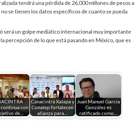
alizada tendrá una pérdida de 26,000 millones de pesos a
ún no se tienen los datos específicos de cuanto se pueda
tió será un golpe mediático internacional muy importante
 la percepción de lo que está pasando en México, que es
NACINTRA
Canacintra Xalapa y
Juan Manuel García
 continua con
Conalep fortalecen
González es
bjetivo de…
alianza para…
ratificado como…