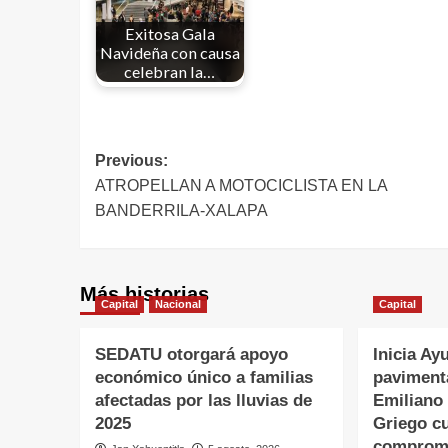
Exitosa Gala
Navideña con causa
celebran la…
Previous:
ATROPELLAN A MOTOCICLISTA EN LA
BANDERRILA-XALAPA
Más historias
Capital
Nacional
Capital
SEDATU otorgará apoyo
Inicia Ay
económico único a familias
pavimenta
afectadas por las lluvias de
Emiliano 
2025
Griego c
comprom