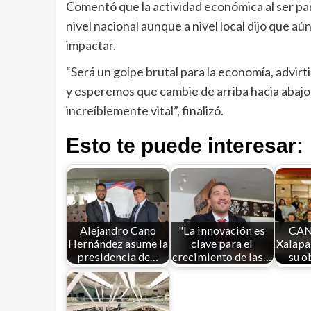
Comentó que la actividad económica al ser par
nivel nacional aunque a nivel local dijo que a
impactar.
“Será un golpe brutal para la economía, advir
y esperemos que cambie de arriba hacia abajo
increíblemente vital”, finalizó.
Esto te puede interesar:
Alejandro Cano
"La innovación es
CA
Hernández asume la
clave para el
Xalapa
presidencia de…
crecimiento de las…
su o