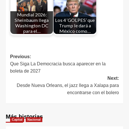
Mundial 2026:
Sheinbaum llega
Los 4 ‘GOLPES’ que
Washington DC
Trump le dará a
para el…
México como…
Previous:
Que Siga La Democracia busca aparecer en la
boleta de 2027
Next:
Desde Nueva Orleans, el jazz llega a Xalapa para
encontrarse con el bolero
Más historias
Capital
Nacional