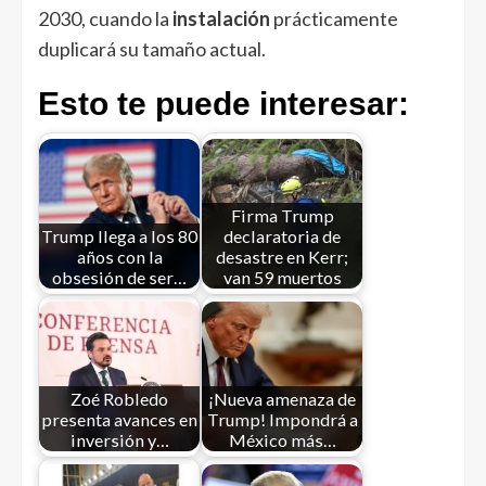
2030, cuando la
instalación
prácticamente
duplicará su tamaño actual.
Esto te puede interesar:
Firma Trump
Trump llega a los 80
declaratoria de
años con la
desastre en Kerr;
obsesión de ser…
van 59 muertos
Zoé Robledo
¡Nueva amenaza de
presenta avances en
Trump! Impondrá a
inversión y…
México más…