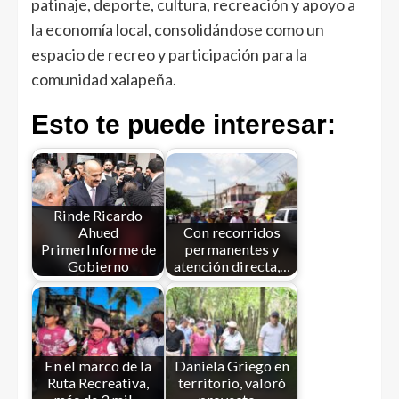
patinaje, deporte, cultura, recreación y apoyo a
la economía local, consolidándose como un
espacio de recreo y participación para la
comunidad xalapeña.
Esto te puede interesar:
Rinde Ricardo
Ahued
Con recorridos
PrimerInforme de
permanentes y
Gobierno
atención directa,…
En el marco de la
Daniela Griego en
Ruta Recreativa,
territorio, valoró