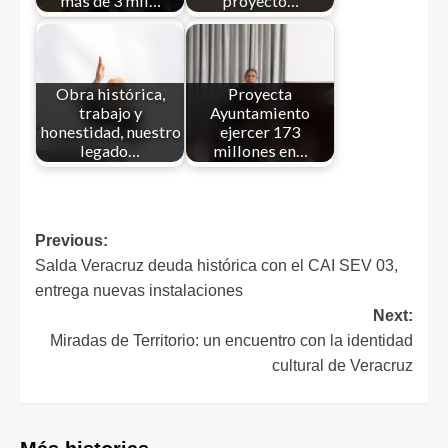
más de 3 mil…
proyecto…
Obra histórica,
Proyecta
trabajo y
Ayuntamiento
honestidad, nuestro
ejercer 173
legado…
millones en…
Previous:
Salda Veracruz deuda histórica con el CAI SEV 03,
entrega nuevas instalaciones
Next:
Miradas de Territorio: un encuentro con la identidad
cultural de Veracruz