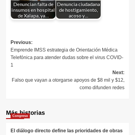
Denuncian falta de
Denuncia ciudadana
insumos en hospital
de hostigamiento,
de Xalapa, ya…
acoso y…
Previous:
Emprende IMSS estrategia de Orientación Médica
Telefónica para atender dudas sobre el virus COVID-
1
Next:
Falso que vayan a otorgarse apoyos de $8 mil y $12,
como difunden redes
Más historias
Congreso
El diálogo directo define las prioridades de obras