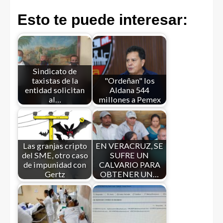
Esto te puede interesar:
Sindicato de
taxistas de la
"Ordeñan" los
entidad solicitan
Aldana 544
al…
millones a Pemex
Las granjas cripto
EN VERACRUZ, SE
del SME, otro caso
SUFRE UN
de impunidad con
CALVARIO PARA
Gertz
OBTENER UN…