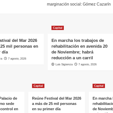
marginación social: Gómez Cazarín
Capital
tival del Mar 2026
En marcha los trabajos de
 25 mil personas en
rehabilitación en avenida 20
 día
de Noviembre; habrá
reducción a un carril
za
7 agosto, 2026
Luis Sigüenza
7 agosto, 2026
Capital
Capital
alacio de
Reúne Festival del Mar 2026
En marcha l
omo sede
a más de 25 mil personas
rehabilitac
control en
en su primer día
de Noviemb