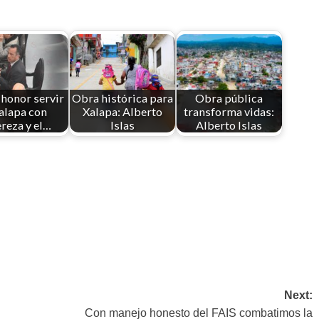
 honor servir
Obra histórica para
Obra pública
alapa con
Xalapa: Alberto
transforma vidas:
reza y el…
Islas
Alberto Islas
Next:
Con manejo honesto del FAIS combatimos la