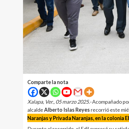
Comparte la nota
Xalapa, Ver., 05 marzo 2025.-
Acompañado por i
alcalde
Alberto Islas Reyes
recorrió este mié
Naranjas y Privada Naranjas, en la colonia E
Durante el recorrido, el Edil expresó su satis