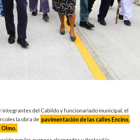
ntegrantes del Cabildo y funcionariado municipal, el
rcoles la obra de
pavimentación de las calles Encino,
l Olmo.
facción por los avances alcanzados y destacó la