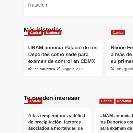
Natación
Más historias
Capital
Nacional
Capital
UNAM anuncia Palacio de los
Reúne Fes
Deportes como sede para
a más de
examen de control en CDMX
su primer
Jan Xahuentitla
8 agosto, 2026
Luis Sigüen
Te pueden interesar
Estatal
Capital
Nacional
Altas temperaturas y déficit
UNAM anuncia P
de precipitación, factores
los Deportes c
asociados a mortandad de
para examen de 