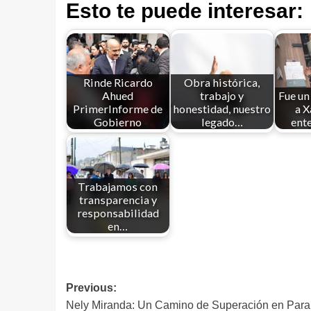
Esto te puede interesar:
Rinde Ricardo
Obra histórica,
Ahued
trabajo y
Fue un
PrimerInforme de
honestidad, nuestro
a X
Gobierno
legado…
ente
Trabajamos con
transparencia y
responsabilidad
en…
Previous:
Nely Miranda: Un Camino de Superación en Para