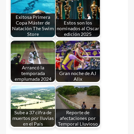
Exitosa Primera
Copa Máster de
Estos son los
Natación The Swim
nominados al Oscar
Store
edición 2025
Arrancó la
temporada
Gran noche de AJ
emplumada 2024
Alix
Sube a 37 cifra de
Reporte de
muertos por lluvias
afectaciones por
en el País
Temporal Lluvioso