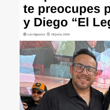
te preocupes 
y Diego “El L
Luis Sigüenza
18 junio, 2026