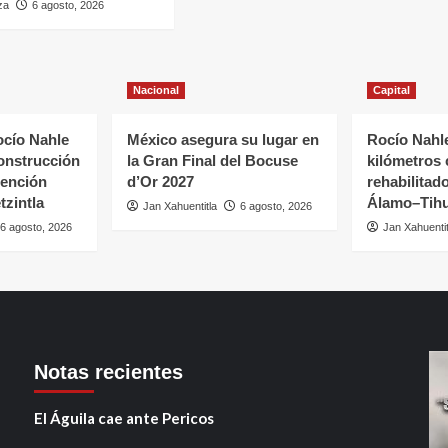
za
6 agosto, 2026
Nacional
Capital
cío Nahle
México asegura su lugar en
Rocío Nahle
onstrucción
la Gran Final del Bocuse
kilómetros
tención
d’Or 2027
rehabilitado
tzintla
Álamo–Tihu
Jan Xahuentitla
6 agosto, 2026
6 agosto, 2026
Jan Xahuentit
Notas recientes
El Águila cae ante Pericos