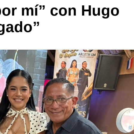
por mí” con Hugo
egado”