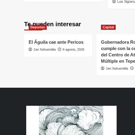
Luis Sigüen
Te pueden interesar
Deportes
Capital
El Águila cae ante Pericos
Gobernadora Ro
cumple con la c
Jan Xahuentitla
6 agosto, 2026
del Centro de A
Múltiple en Tepe
Jan Xahuentitla