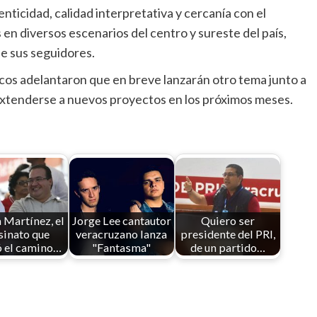
ticidad, calidad interpretativa y cercanía con el
en diversos escenarios del centro y sureste del país,
e sus seguidores.
cos adelantaron que en breve lanzarán otro tema junto a
 extenderse a nuevos proyectos en los próximos meses.
 Martínez, el
Jorge Lee cantautor
Quiero ser
sinato que
veracruzano lanza
presidente del PRI,
 el camino…
"Fantasma"
de un partido…