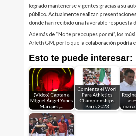
logrado mantenerse vigentes gracias a su auten
público. Actualmente realizan presentaciones 
donde han recibido una favorable respuesta d
Además de “No te preocupes por mí”, los músi
Arleth GM, por lo que la colaboración podría
Esto te puede interesar:
Comienza el Worl
(Video) Captan a
Para Athletics
Regina
Miguel Ángel Yunes
Championships
ase
Márquez,…
París 2023
marcó