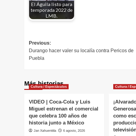
El Águila listo para
temporada 2022 de
LMB.
Previous:
Durango hacer valer su localía contra Pericos de
Puebla
Más historias
Cultura / Espectáculos
Cultura / Es
VIDEO | Coca-Cola y Luis
¡Alvarado
Miguel estrenan el comercial
Generosa
que celebra 100 años de
como esc
historia junto a México
producci
televisió
Jan Xahuentitla
6 agosto, 2026