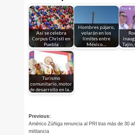
Hombres pájaro,
Así se celebra
volarán en los
Ro
Corpus Christi en
límites entre
inau
Puebla
México…
Tajín,
Turismo
comunitario, motor
de desarrollo en la…
Previous:
Américo Zúñiga renuncia al PRI tras más de 30 a
militancia