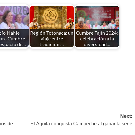
cío Nahle
Región Totonaca: un
Cumbre Tajín 2024:
gura Cumbre
viaje entre
celebración a la
 espacio de…
tradición,…
diversidad…
Next:
ños de
El Águila conquista Campeche al ganar la serie