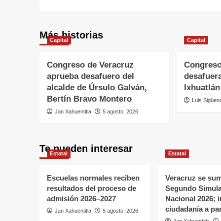
Más historias
Capital
Capital
Congreso de Veracruz
Congreso
aprueba desafuero del
desafuera
alcalde de Úrsulo Galván,
Ixhuatlán
Bertín Bravo Montero
Luis Sigüen
Jan Xahuentitla
5 agosto, 2026
Te pueden interesar
Estatal
Estatal
Escuelas normales reciben
Veracruz se sum
resultados del proceso de
Segundo Simul
admisión 2026–2027
Nacional 2026; in
ciudadanía a par
Jan Xahuentitla
5 agosto, 2026