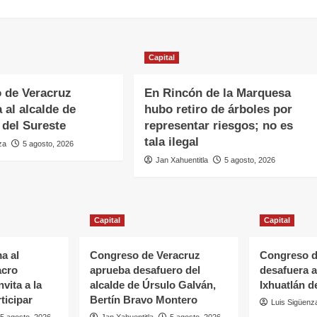
Capital
 de Veracruz
En Rincón de la Marquesa
 al alcalde de
hubo retiro de árboles por
 del Sureste
representar riesgos; no es
tala ilegal
za
5 agosto, 2026
Jan Xahuentitla
5 agosto, 2026
Capital
Capital
a al
Congreso de Veracruz
Congreso d
acro
aprueba desafuero del
desafuera a
vita a la
alcalde de Úrsulo Galván,
Ixhuatlán d
ticipar
Bertín Bravo Montero
Luis Sigüenz