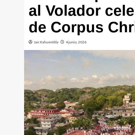
al Volador cele
de Corpus Chri
Jan Xahuentitla
4 junio, 2026