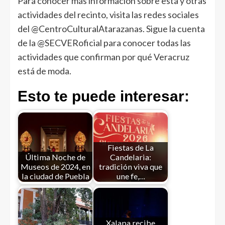
Para conocer más información sobre esta y otras
actividades del recinto, visita las redes sociales
del @CentroCulturalAtarazanas. Sigue la cuenta
de la @SECVERoficial para conocer todas las
actividades que confirman por qué Veracruz
está de moda.
Esto te puede interesar:
Fiestas de La
Última Noche de
Candelaria:
Museos de 2024, en
tradición viva que
la ciudad de Puebla
une fe,…
Xalapa recibe