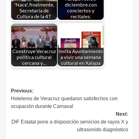
'Nace', finalmente,
diciembre con
Secretaría de
conciertos y
Cultura de la 4T
recitales.
Construye Veracruz
Invita Ayuntamiento
política cultural
a vivir una semana
cercana y…
cultural en Xalapa
Previous:
Hoteleros de Veracruz quedaron satisfechos con
ocupación durante Carnaval
Next:
DIF Estatal pone a disposición servicios de rayos X y
ultrasonido diagnóstico