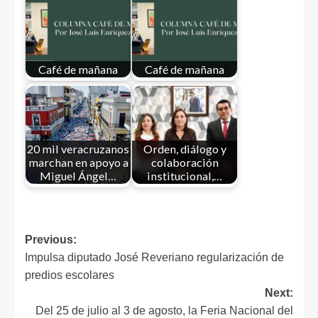
Café de mañana
Café de mañana
20 mil veracruzanos
Orden, diálogo y
marchan en apoyo a
colaboración
Miguel Ángel…
institucional,…
Previous:
Impulsa diputado José Reveriano regularización de
predios escolares
Next:
Del 25 de julio al 3 de agosto, la Feria Nacional del