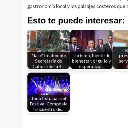
gastronomía local y los paisajes costeros que 
Esto te puede interesar:
Ho
'Nace', finalmente,
Turismo, fuente de
pres
Secretaría de
bienestar, orgullo y
serv
Cultura de la 4T
esperanza…
Todo listo para el
Festival Cempoala
“Encuentro de…