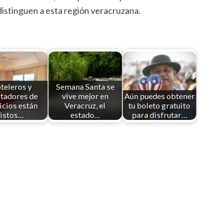
distinguen a esta región veracruzana.
teleros y
Semana Santa se
tadores de
vive mejor en
Aún puedes obtener
icios están
Veracruz, el
tu boleto gratuito
listos…
estado…
para disfrutar…