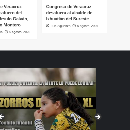
e Veracruz
Congreso de Veracruz
safuero del
desafuera al alcalde de
Úrsulo Galván,
Ixhuatlán del Sureste
vo Montero
Luis Sigüenza
5 agosto, 2026
la
5 agosto, 2026