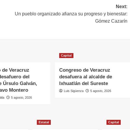
Next:
Un pueblo organizado afianza su progreso y bienestar:
Gómez Cazarín
Capital
 de Veracruz
Congreso de Veracruz
desafuero del
desafuera al alcalde de
e Úrsulo Galván,
Ixhuatlán del Sureste
ravo Montero
Luis Sigüenza
5 agosto, 2026
itla
5 agosto, 2026
Estatal
Capital