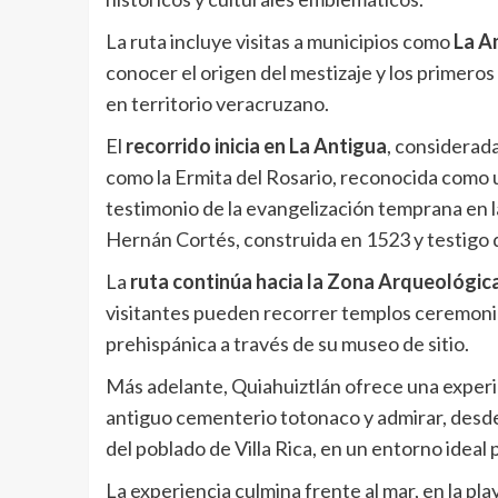
La ruta incluye visitas a municipios como
La A
conocer el origen del mestizaje y los primero
en territorio veracruzano.
El
recorrido inicia en La Antigua
, considerada
como la Ermita del Rosario, reconocida como un
testimonio de la evangelización temprana en 
Hernán Cortés, construida en 1523 y testigo d
La
ruta continúa hacia la Zona Arqueológi
visitantes pueden recorrer templos ceremonial
prehispánica a través de su museo de sitio.
Más adelante, Quiahuiztlán ofrece una experi
antiguo cementerio totonaco y admirar, desde
del poblado de Villa Rica, en un entorno ideal
La experiencia culmina frente al mar, en la play