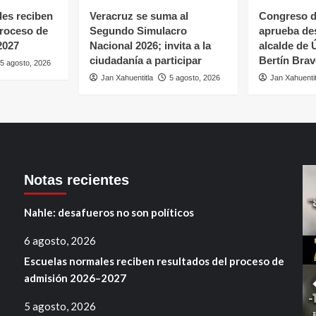
es reciben
Veracruz se suma al
Congreso d
proceso de
Segundo Simulacro
aprueba de
2027
Nacional 2026; invita a la
alcalde de 
ciudadanía a participar
Bertín Bra
5 agosto, 2026
Jan Xahuentitla
5 agosto, 2026
Jan Xahuentit
Notas recientes
Nahle: desafueros no son políticos
6 agosto, 2026
Escuelas normales reciben resultados del proceso de
admisión 2026–2027
5 agosto, 2026