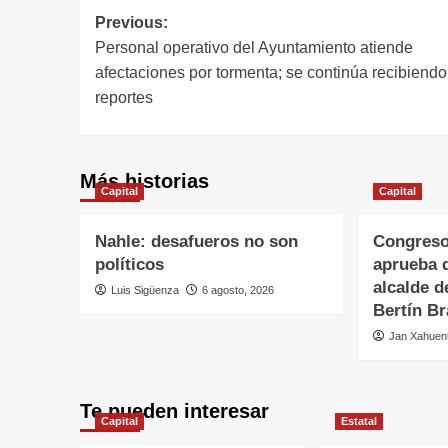
Previous:
Personal operativo del Ayuntamiento atiende
afectaciones por tormenta; se continúa recibiendo
reportes
Más historias
Capital
Capital
Nahle: desafueros no son
Congreso
políticos
aprueba 
alcalde d
Luis Sigüenza
6 agosto, 2026
Bertín B
Jan Xahuent
Te pueden interesar
Capital
Estatal