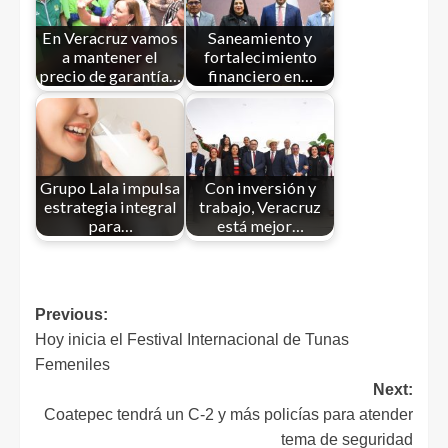
En Veracruz vamos
Saneamiento y
a mantener el
fortalecimiento
precio de garantía…
financiero en…
Grupo Lala impulsa
Con inversión y
estrategia integral
trabajo, Veracruz
para…
está mejor…
Previous:
Hoy inicia el Festival Internacional de Tunas
Femeniles
Next:
Coatepec tendrá un C-2 y más policías para atender
tema de seguridad