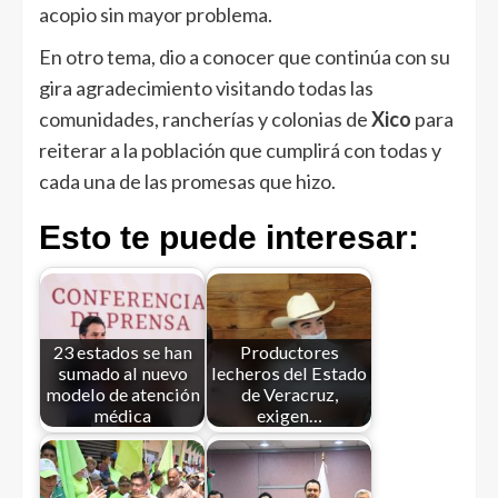
acopio sin mayor problema.
En otro tema, dio a conocer que continúa con su
gira agradecimiento visitando todas las
comunidades, rancherías y colonias de
Xico
para
reiterar a la población que cumplirá con todas y
cada una de las promesas que hizo.
Esto te puede interesar:
23 estados se han
Productores
sumado al nuevo
lecheros del Estado
modelo de atención
de Veracruz,
médica
exigen…