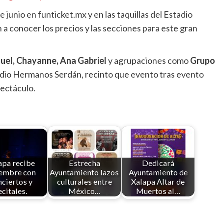
 junio en funticket.mx y en las taquillas del Estadio
a conocer los precios y las secciones para este gran
guel, Chayanne, Ana Gabriel
y agrupaciones como
Grupo
tadio Hermanos Serdán, recinto que evento tras evento
ectáculo.
apa recibe
Estrecha
Dedicará
iembre con
Ayuntamiento lazos
Ayuntamiento de
ciertos y
culturales entre
Xalapa Altar de
ecitales.
México…
Muertos al…