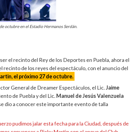
 de octubre en el Estadio Hermanos Serdán.
er el recinto del Rey de los Deportes en Puebla, ahora el
recinto de los reyes del espectáculo, con el anuncio del
artin, el próximo 27 de octubre.
ector General de Dreamer Espectáculos, el Lic.
Jaime
ento de Puebla y del Lic.
Manuel de Jesús Valenzuela
se dio a conocer este importante evento de talla
rzo pudimos jalar esta fecha para la Ciudad, después de
dimos convencer a Ricky Martin con el apoyo del Club