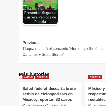
Presentan Segunda
Carrera Pericos de
Puebla
Previous:
Tlaqná recibirá el concierto “Homenaje Sinfónico:
Caifanes + Soda Stereo”
Más historias
Capital
Nacional
Nacional
Salud federal descarta brote
México y 
activo de ciclosporiasis en
reapertu
México; reportan 33 casos
restablec
Jan Xahuentitla
7 agosto, 2026
Jan Xahuent