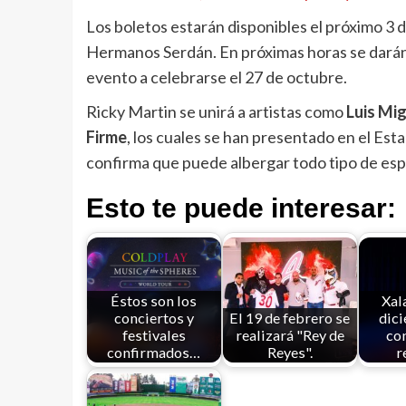
Los boletos estarán disponibles el próximo 3 de
Hermanos Serdán. En próximas horas se darán 
evento a celebrarse el 27 de octubre.
Ricky Martin se unirá a artistas como
Luis Mi
Firme
, los cuales se han presentado en el Es
confirma que puede albergar todo tipo de esp
Esto te puede interesar:
Éstos son los
Xal
conciertos y
El 19 de febrero se
dic
festivales
realizará "Rey de
con
confirmados…
Reyes".
r