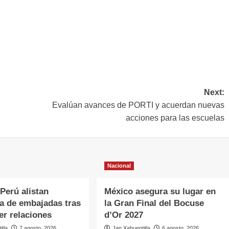
Next:
Evalúan avances de PORTI y acuerdan nuevas
acciones para las escuelas
Nacional
Perú alistan
México asegura su lugar en
ra de embajadas tras
la Gran Final del Bocuse
er relaciones
d’Or 2027
itla
7 agosto, 2026
Jan Xahuentitla
6 agosto, 2026