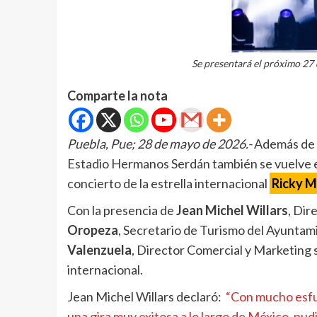
Se presentará el próximo 27
Comparte la nota
Puebla, Pue; 28 de mayo de 2026.-
Además de s
Estadio Hermanos Serdán también se vuelve el 
concierto de la estrella internacional
Ricky M
Con la presencia de
Jean Michel Willars
, Dir
Oropeza
, Secretario de Turismo del Ayuntami
Valenzuela
, Director Comercial y Marketing 
internacional.
Jean Michel Willars declaró:
“Con mucho esfue
una gira muy exitosa a lo largo de México, pu