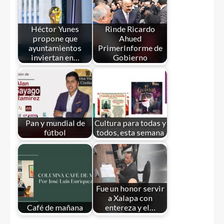
Héctor Yunes
Rinde Ricardo
propone que
Ahued
ayuntamientos
PrimerInforme de
inviertan en…
Gobierno
Pan y mundial de
Cultura para todas y
fútbol
todos, esta semana
Fue un honor servir
a Xalapa con
Café de mañana
entereza y el…