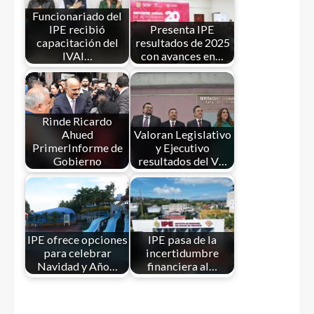
Funcionariado del
IPE recibió
Presenta IPE
capacitación del
resultados de 2025
IVAI…
con avances en…
Rinde Ricardo
Ahued
Valoran Legislativo
PrimerInforme de
y Ejecutivo
Gobierno
resultados del V…
IPE ofrece opciones
IPE pasa de la
para celebrar
incertidumbre
Navidad y Año…
financiera al…