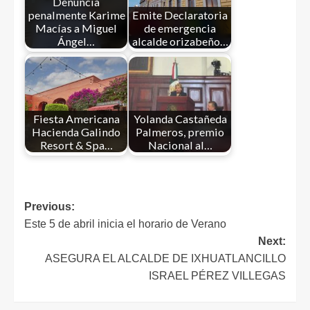
Denuncia
penalmente Karime
Emite Declaratoria
Macías a Miguel
de emergencia
Ángel…
alcalde orizabeño…
Fiesta Americana
Yolanda Castañeda
Hacienda Galindo
Palmeros, premio
Resort & Spa…
Nacional al…
Previous:
Este 5 de abril inicia el horario de Verano
Next:
ASEGURA EL ALCALDE DE IXHUATLANCILLO
ISRAEL PÉREZ VILLEGAS