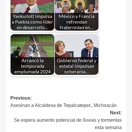
Yankuilotl impulsa
México y Francia
a Puebla como líder
refrendan
en desarrollo…
fraternidad en…
Arrancó la
Gobierno federal y
temporada
estatal impulsan
emplumada 2024
soberanía…
Previous:
Asesinan a Alcaldesa de Tepalcatepec, Michoacán
Next:
Se espera aumento potencial de lluvias y tormentas
esta semana