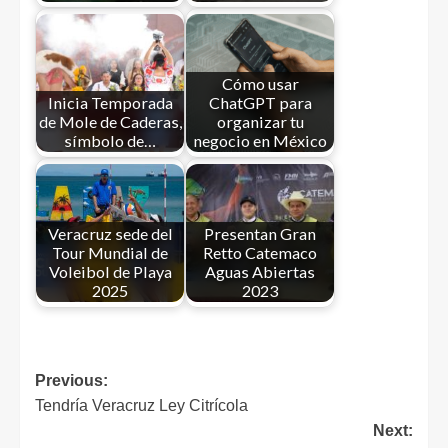
Cómo usar
Inicia Temporada
ChatGPT para
de Mole de Caderas,
organizar tu
símbolo de…
negocio en México
Veracruz sede del
Presentan Gran
Tour Mundial de
Retto Catemaco
Voleibol de Playa
Aguas Abiertas
2025
2023
Previous:
Tendría Veracruz Ley Citrícola
Next: