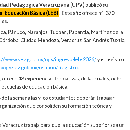
idad Pedagógica Veracruzana (UPV)
publicó su
en Educación Básica (LEB)
. Este año ofrece mil 370
les.
ca, Pánuco, Naranjos, Tuxpan, Papantla, Martínez de la
, Córdoba, Ciudad Mendoza, Veracruz, San Andrés Tuxtla,
://www.sev.gob.mx/upv/ingreso-leb-2026/
y el registro
miupv.sev.gob.mx/usuario/Registro
.
 ofrece 48 experiencias formativas, de las cuales, ocho
n escuelas de educación básica.
o de la semana las y los estudiantes deberán trabajar
anización que consoliden su formación teórica y
 Veracruz trabaja para que la educación superior sea un