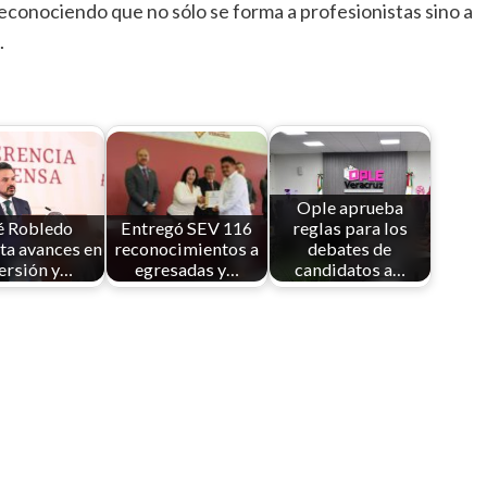
econociendo que no sólo se forma a profesionistas sino a
.
Ople aprueba
é Robledo
Entregó SEV 116
reglas para los
ta avances en
reconocimientos a
debates de
ersión y…
egresadas y…
candidatos a…