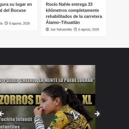
ura su lugar en
Rocío Nahle entrega 33
al del Bocuse
kilómetros completamente
rehabilitados de la carretera
Álamo–Tihuatlán
la
6 agosto, 2026
Jan Xahuentitla
6 agosto, 2026