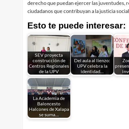
derecho que puedan ejercer las juventudes, r
ciudadanos que contribuyan a la justicia social
Esto te puede interesar:
SEV proyecta
construcción de
Del aula al lienzo:
Zo
Centros Regionales
UPV celebra la
presen
de la UPV
identidad…
inv
La Academia de
Baloncesto
Halcones de Xalapa
se suma…