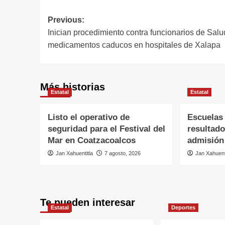
Previous:
Inician procedimiento contra funcionarios de Salu
medicamentos caducos en hospitales de Xalapa
Más historias
Estatal
Estatal
Listo el operativo de
Escuelas
seguridad para el Festival del
resultado
Mar en Coatzacoalcos
admisión
Jan Xahuentitla
7 agosto, 2026
Jan Xahuent
Te pueden interesar
Estatal
Deportes