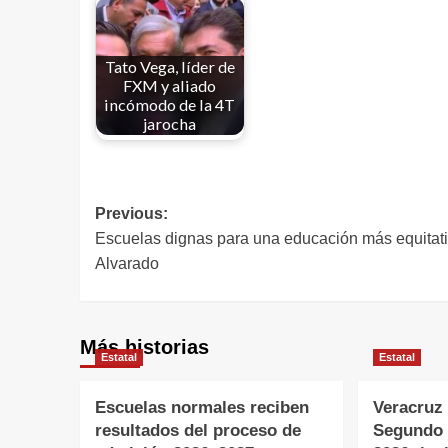
Tato Vega, líder de
FXM y aliado
incómodo de la 4T
jarocha
Previous:
Escuelas dignas para una educación más equitat
Alvarado
Más historias
Estatal
Estatal
Escuelas normales reciben
Veracruz
resultados del proceso de
Segundo 