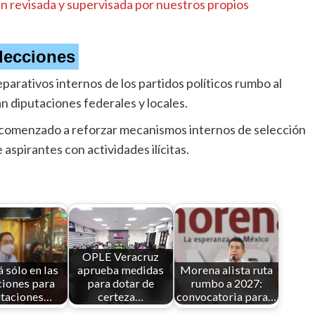
en revisada y supervisada por nuestros propios
lecciones
parativos internos de los partidos políticos rumbo al
 diputaciones federales y locales.
an comenzado a reforzar mecanismos internos de selección
aspirantes con actividades ilícitas.
OPLE Veracruz
á sólo en las
aprueba medidas
Morena alista ruta
ciones para
para dotar de
rumbo a 2027:
utaciones…
certeza…
convocatoria para…