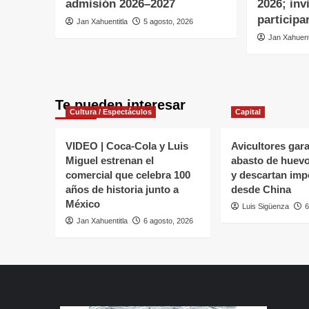
admisión 2026–2027
2026; inv
participa
Jan Xahuentitla
5 agosto, 2026
Jan Xahuent
Te pueden interesar
Cultura / Espectáculos
Capital
VIDEO | Coca-Cola y Luis
Avicultores gar
Miguel estrenan el
abasto de huev
comercial que celebra 100
y descartan imp
años de historia junto a
desde China
México
Luis Sigüenza
6
Jan Xahuentitla
6 agosto, 2026