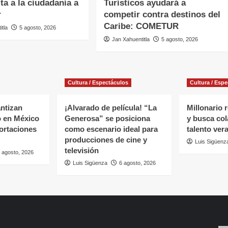
ita a la ciudadanía a
Turísticos ayudará a
r
competir contra destinos del
Caribe: COMETUR
itla
5 agosto, 2026
Jan Xahuentitla
5 agosto, 2026
Cultura / Espectáculos
Cultura / Esp
antizan
¡Alvarado de película! “La
Millonario 
o en México
Generosa” se posiciona
y busca col
ortaciones
como escenario ideal para
talento ver
producciones de cine y
Luis Sigüenz
televisión
 agosto, 2026
Luis Sigüenza
6 agosto, 2026