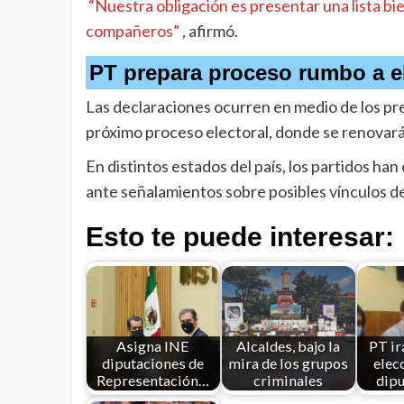
“Nuestra obligación es presentar una lista bi
compañeros”
, afirmó.
PT prepara proceso rumbo a e
Las declaraciones ocurren en medio de los pre
próximo proceso electoral, donde se renovarán
En distintos estados del país, los partidos h
ante señalamientos sobre posibles vínculos de 
Esto te puede interesar:
Asigna INE
Alcaldes, bajo la
PT ir
diputaciones de
mira de los grupos
elec
Representación…
criminales
dip