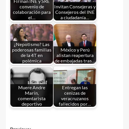
Firman INE y SRE
convenio de
Invitan Consejeras y
colaboración para
Consejeros del INE
el…
a ciudadanía…
¿Nepotismo? Las
poderosas familias
México y Perú
de la 4T en
alistan reapertura
polémica
de embajadas tras…
Muere Andre
Entregan las
Marín,
cenizas de
comentarista
veracruzanos
deportivo
fallecidos por…