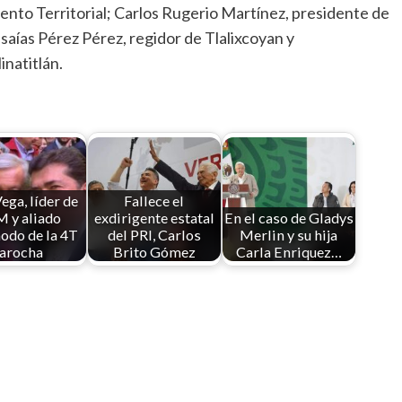
ento Territorial; Carlos Rugerio Martínez, presidente de
saías Pérez Pérez, regidor de Tlalixcoyan y
natitlán.
ega, líder de
Fallece el
 y aliado
exdirigente estatal
En el caso de Gladys
odo de la 4T
del PRI, Carlos
Merlin y su hija
jarocha
Brito Gómez
Carla Enriquez…