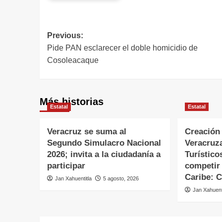
Previous:
Pide PAN esclarecer el doble homicidio de
Cosoleacaque
Más historias
Estatal
Estatal
Veracruz se suma al
Creación
Segundo Simulacro Nacional
Veracruz
2026; invita a la ciudadanía a
Turístico
participar
competir 
Caribe:
Jan Xahuentitla
5 agosto, 2026
Jan Xahuent