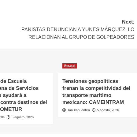
Next:
PANISTAS DENUNCIAN A YUNES MÁRQUEZ; LO
RELACIONAN AL GRUPO DE GOLPEADORES
Estatal
 de Escuela
Tensiones geopolíticas
ana de Servicios
frenan la competitividad del
s ayudará a
transporte marítimo
contra destinos del
mexicano: CAMEINTRAM
 COMETUR
Jan Xahuentitla
5 agosto, 2026
itla
5 agosto, 2026