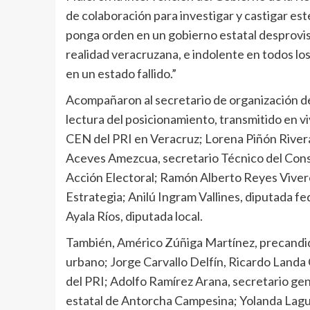
de colaboración para investigar y castigar es
ponga orden en un gobierno estatal desprovist
realidad veracruzana, e indolente en todos los
en un estado fallido.”
Acompañaron al secretario de organización del
lectura del posicionamiento, transmitido en 
CEN del PRI en Veracruz; Lorena Piñón Rivera,
Aceves Amezcua, secretario Técnico del Consej
Acción Electoral; Ramón Alberto Reyes Vivero
Estrategia; Anilú Ingram Vallines, diputada fe
Ayala Ríos, diputada local.
También, Américo Zúñiga Martínez, precandidat
urbano; Jorge Carvallo Delfín, Ricardo Land
del PRI; Adolfo Ramírez Arana, secretario gen
estatal de Antorcha Campesina; Yolanda Lag