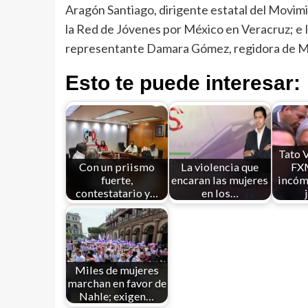
Aragón Santiago, dirigente estatal del Movimi
la Red de Jóvenes por México en Veracruz; e I
representante Damara Gómez, regidora de Mi
Esto te puede interesar:
Tato V
Con un priismo
La violencia que
FXM
fuerte,
encaran las mujeres
incóm
contestatario y…
en los…
Miles de mujeres
marchan en favor de
Nahle; exigen…