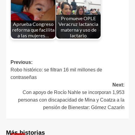
Promueve OPLE
Aprueba Congreso
Veracruz lactancia
reforma que facilita
materna y uso de
a las mujeres…
lactario
Previous:
Robo histórico: se filtran 16 mil millones de
contraseñas
Next:
Con apoyo de Rocío Nahle se incorporan 1,953
personas con discapacidad de Mina y Coatza a la
pensión de Bienestar: Gómez Cazarín
Más historias