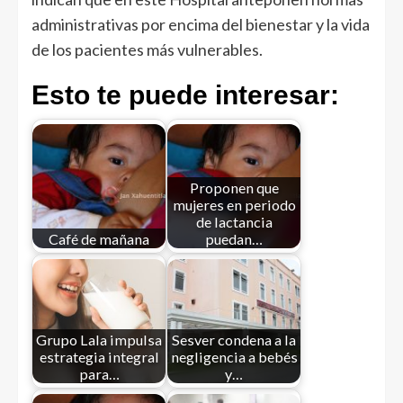
administrativas por encima del bienestar y la vida
de los pacientes más vulnerables.
Esto te puede interesar:
Proponen que
mujeres en periodo
de lactancia
Café de mañana
puedan…
Grupo Lala impulsa
Sesver condena a la
estrategia integral
negligencia a bebés
para…
y…