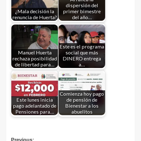
dispersión del
¿Mala decisión la
primer bimestre
renuncia de Huerta?
del año…
Este es el programa
Manuel Huerta
social que más
rechaza posibilidad
DINERO entrega
de libertad para…
a…
Comienza hoy pago
Este lunes inicia
de pensión de
pago adelantado de
Bienestar a los
Pensiones para…
abuelitos
Previous: