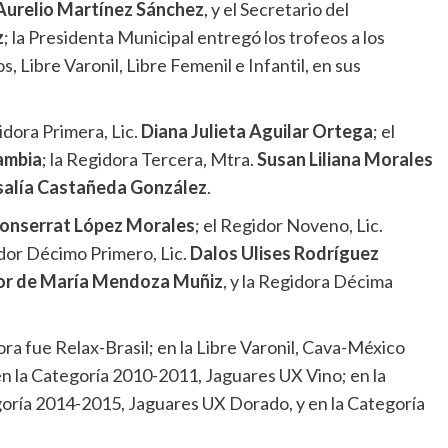
urelio Martínez Sánchez
, y el Secretario del
z
; la Presidenta Municipal entregó los trofeos a los
 Libre Varonil, Libre Femenil e Infantil, en sus
idora Primera, Lic.
Diana Julieta Aguilar Ortega
; el
ambia
; la Regidora Tercera, Mtra.
Susan Liliana Morales
salía Castañeda González
.
Monserrat López Morales
; el Regidor Noveno, Lic.
idor Décimo Primero, Lic.
Dalos Ulises Rodríguez
or de María Mendoza Muñiz
, y la Regidora Décima
ra fue Relax-Brasil; en la Libre Varonil, Cava-México
en la Categoría 2010-2011, Jaguares UX Vino; en la
oría 2014-2015, Jaguares UX Dorado, y en la Categoría