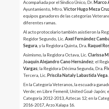
Acompañada por el Síndico Único, Dr.
Marco A
Ayuntamiento, Mtro.
Víctor Hugo Meza Cru
equipos ganadores de las categorías Veteranos,
diferentes ramas.
Al acto protocolario también asistieron la Reg
Regidor Segundo, Lic.
Axel Fernández Camb
Segura
, y la Regidora Quinta, Dra.
Raquel Ro
Asimismo, la Regidora Octava, Lic.
Clarissa 
Joaquín Alejandro Cano Hernández
; el Reg
Vargas
; la Regidora Décima Segunda, Dra.
Fl
Tercera, Lic.
Priscila Nataly Labastida Vega
.
En la Categoría Veteranos, la escuadra ganado
Verde; en Libre Femenil, United Goal-Japón; 
Categoría 2012-2013, Aztecas 12; en la Categ
2016-2017, Arzo Xalapa 16.