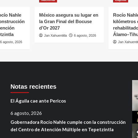
cío Nahle
México asegura su lugar en
Rocío Nahle
onstrucción
la Gran Final del Bocuse
kilómetros
tención
d’Or 2027
rehabilitado
tzintla
Álamo–Tihu
Jan Xahuentitla
6 agosto, 2026
6 agosto, 2026
Jan Xahuentit
Notas recientes
El Águila cae ante Pericos
6 agosto, 2026
Gobernadora Rocío Nahle cumple con la construcción
del Centro de Atención Múltiple en Tepetzintla