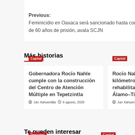
Previous:
Feminicidio en Oaxaca será sancionado hasta c
de 60 años de prisión, avala SCJN
Más historias
Capital
Capital
Gobernadora Rocío Nahle
Rocío Na
cumple con la construcción
kilómetr
del Centro de Atención
rehabilit
Múltiple en Tepetzintla
Álamo–Ti
Jan Xahuentitla
6 agosto, 2026
Jan Xahuent
Te pueden interesar
Deportes
Capital