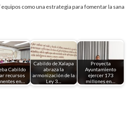
97 equipos como una estrategia para fomentar la sana
Cabildo de Xalapa
Proyecta
eba Cabildo
abraza la
Ayuntamiento
ar recursos
armonización de la
ejercer 173
nentes en…
Ley 3…
millones en…