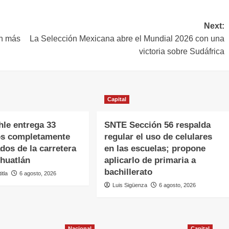
Next:
on más
La Selección Mexicana abre el Mundial 2026 con una
victoria sobre Sudáfrica
Capital
hle entrega 33
SNTE Sección 56 respalda
os completamente
regular el uso de celulares
ados de la carretera
en las escuelas; propone
huatlán
aplicarlo de primaria a
bachillerato
itla
6 agosto, 2026
Luis Sigüenza
6 agosto, 2026
Nacional
Capital