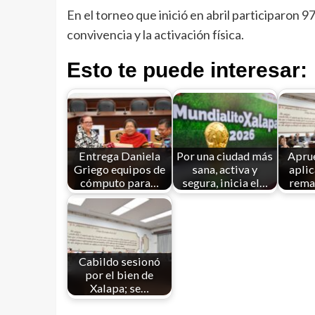
En el torneo que inició en abril participaron 
convivencia y la activación física.
Esto te puede interesar:
Entrega Daniela
Por una ciudad más
Apru
Griego equipos de
sana, activa y
aplic
cómputo para…
segura, inicia el…
rema
Cabildo sesionó
por el bien de
Xalapa; se…