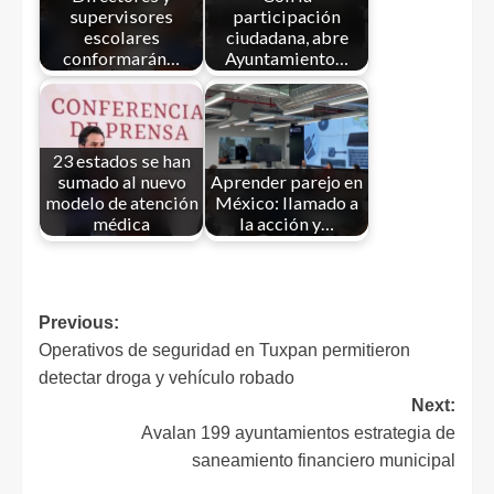
supervisores
participación
escolares
ciudadana, abre
conformarán…
Ayuntamiento…
23 estados se han
sumado al nuevo
Aprender parejo en
modelo de atención
México: llamado a
médica
la acción y…
Previous:
Operativos de seguridad en Tuxpan permitieron
detectar droga y vehículo robado
Next:
Avalan 199 ayuntamientos estrategia de
saneamiento financiero municipal