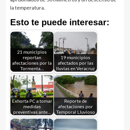
la temperatura.
Esto te puede interesar:
21 municipios
reportan
19 municipios
afectaciones por la
afectados por las
Tormenta…
lluvias en Veracruz
Exhorta PC a tomar
Reporte de
medidas
afectaciones por
preventivas ante…
Temporal Lluvioso