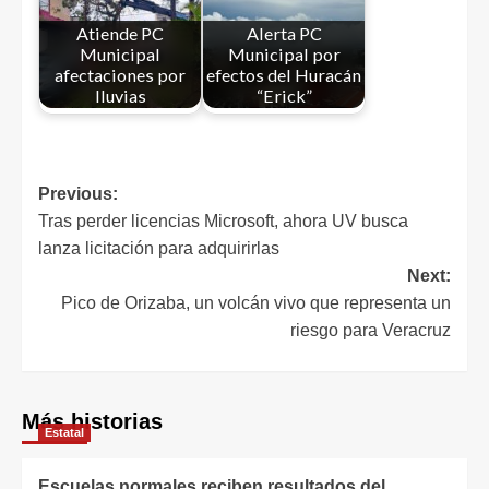
Atiende PC
Alerta PC
Municipal
Municipal por
afectaciones por
efectos del Huracán
lluvias
“Erick”
Previous:
Tras perder licencias Microsoft, ahora UV busca
lanza licitación para adquirirlas
Next:
Pico de Orizaba, un volcán vivo que representa un
riesgo para Veracruz
Más historias
Estatal
Escuelas normales reciben resultados del