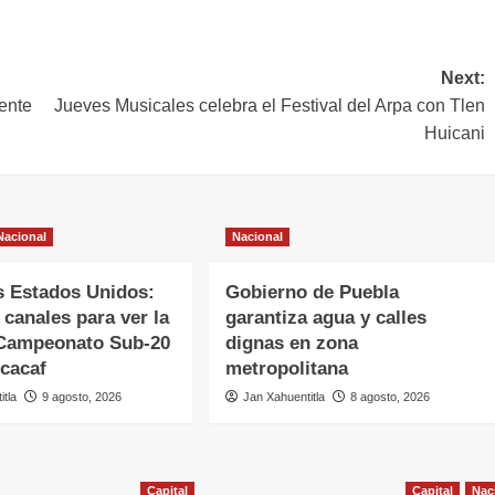
Next:
ente
Jueves Musicales celebra el Festival del Arpa con Tlen
Huicani
Nacional
Nacional
s Estados Unidos:
Gobierno de Puebla
 canales para ver la
garantiza agua y calles
l Campeonato Sub-20
dignas en zona
ncacaf
metropolitana
itla
9 agosto, 2026
Jan Xahuentitla
8 agosto, 2026
Capital
Capital
Nac