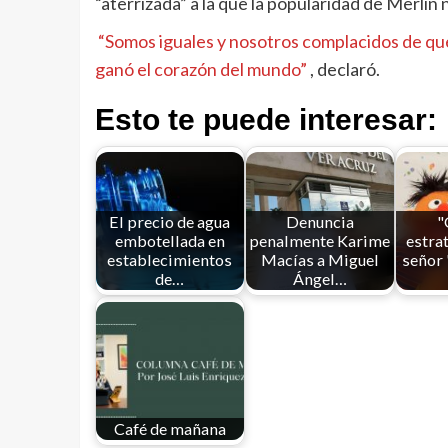
“aterrizada” a la que la popularidad de Merlín 
“Somos iguales y nosotros complacidos de que
ganó el corazón del mundo”
, declaró.
Esto te puede interesar:
El precio de agua
Denuncia
"
embotellada en
penalmente Karime
estrat
establecimientos
Macías a Miguel
señor 
de…
Ángel…
Café de mañana