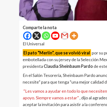
Comparte la nota
El Universal
El pato “Merlín”, que se volvió viral
por su p
embotellada con su jersey de la Selección Mex
presidenta
Claudia Sheinbaum Pardo
de este
En el Salón Tesorería, Sheinbaum Pardo anunci
necesite” para que tenga “una mejor calidad de
“Les vamos a ayudar en todo lo que necesite
apoyo. Siempre vamos a estar”
, dijo al agrad
aceptar la invitación para asistir a la conferenc