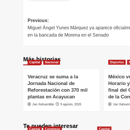
Previous:
Miguel Ángel Yunes Márquez ya aparece oficialm
en la bancada de Morena en el Senado
Más historias
Capital
Nacional
Deportes
Veracruz se suma a la
México v
Jornada Nacional de
Horario y
Reforestación con 370 mil
final de
plantas en Acayucan
de la Co
Jan Xahuentitla
9 agosto, 2026
Jan Xahuent
Te pueden interesar
Capital
Congreso
Capital