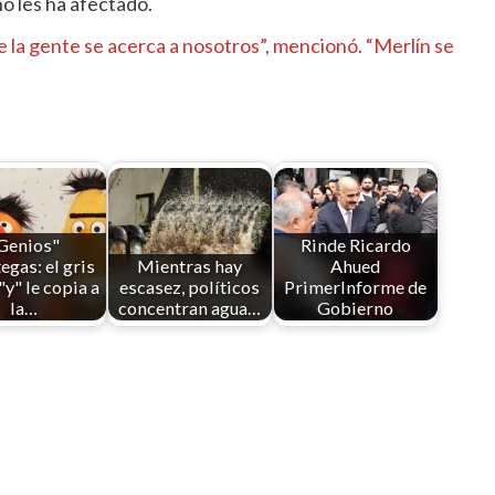
no les ha afectado.
 la gente se acerca a nosotros”, mencionó. “Merlín se
Genios"
Rinde Ricardo
egas: el gris
Mientras hay
Ahued
"y" le copia a
escasez, políticos
PrimerInforme de
la…
concentran agua…
Gobierno