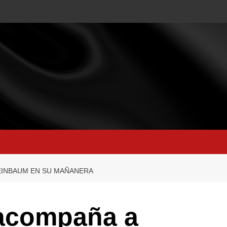
HEINBAUM EN SU MAÑANERA
 acompaña a