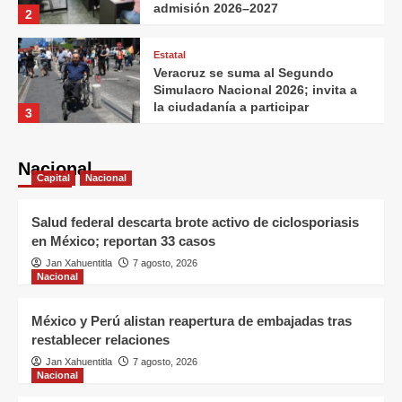
admisión 2026–2027
2
Estatal
Veracruz se suma al Segundo
Simulacro Nacional 2026; invita a
la ciudadanía a participar
3
Estatal
Creación de Escuela Veracruzana
Nacional
Capital
Nacional
de Servicios Turísticos ayudará a
competir contra destinos del
4
Caribe: COMETUR
Salud federal descarta brote activo de ciclosporiasis
en México; reportan 33 casos
Estatal
Jan Xahuentitla
7 agosto, 2026
Tensiones geopolíticas frenan la
Nacional
competitividad del transporte
marítimo mexicano: CAMEINTRAM
5
México y Perú alistan reapertura de embajadas tras
restablecer relaciones
Estatal
Jan Xahuentitla
7 agosto, 2026
Listo el operativo de seguridad
Nacional
para el Festival del Mar en