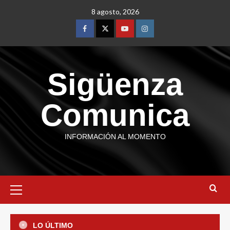
8 agosto, 2026
Sigüenza
Comunica
INFORMACIÓN AL MOMENTO
Estatal
Veracruz se suma al Segundo
LO ÚLTIMO
Simulacro Nacional 2026; invita a