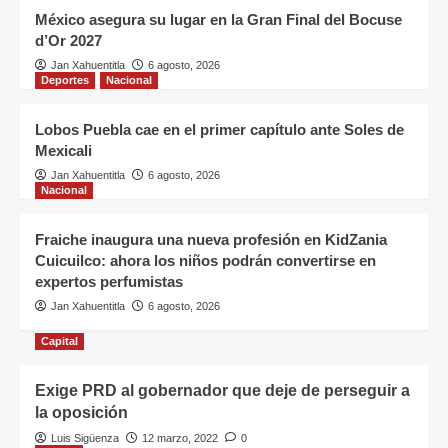
Coatzacoalcos
1
México asegura su lugar en la Gran Final del Bocuse
d’Or 2027
Estatal
Jan Xahuentitla
6 agosto, 2026
Escuelas normales reciben
Deportes
Nacional
resultados del proceso de
admisión 2026–2027
2
Lobos Puebla cae en el primer capítulo ante Soles de
Mexicali
Estatal
Jan Xahuentitla
6 agosto, 2026
Veracruz se suma al Segundo
Nacional
Simulacro Nacional 2026; invita a
la ciudadanía a participar
3
Fraiche inaugura una nueva profesión en KidZania
Cuicuilco: ahora los niños podrán convertirse en
Estatal
expertos perfumistas
Creación de Escuela Veracruzana
de Servicios Turísticos ayudará a
Jan Xahuentitla
6 agosto, 2026
competir contra destinos del
4
Caribe: COMETUR
Capital
Estatal
Exige PRD al gobernador que deje de perseguir a
Tensiones geopolíticas frenan la
la oposición
competitividad del transporte
Luis Sigüenza
12 marzo, 2022
0
marítimo mexicano: CAMEINTRAM