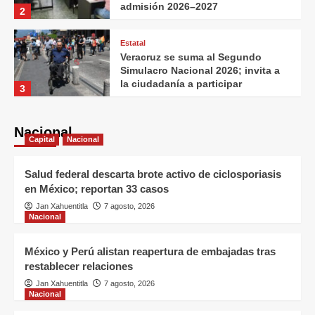
admisión 2026–2027
2
Estatal
Veracruz se suma al Segundo
Simulacro Nacional 2026; invita a
la ciudadanía a participar
3
Estatal
Creación de Escuela Veracruzana
Nacional
Capital
Nacional
de Servicios Turísticos ayudará a
competir contra destinos del
4
Caribe: COMETUR
Salud federal descarta brote activo de ciclosporiasis
en México; reportan 33 casos
Estatal
Jan Xahuentitla
7 agosto, 2026
Tensiones geopolíticas frenan la
Nacional
competitividad del transporte
marítimo mexicano: CAMEINTRAM
5
México y Perú alistan reapertura de embajadas tras
restablecer relaciones
Estatal
Jan Xahuentitla
7 agosto, 2026
Listo el operativo de seguridad
Nacional
para el Festival del Mar en