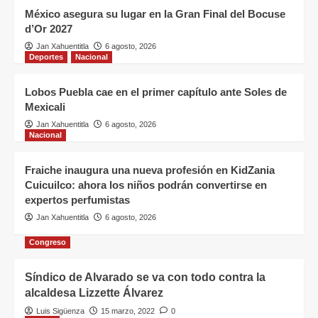
Coatzacoalcos
1
México asegura su lugar en la Gran Final del Bocuse
d’Or 2027
Estatal
Jan Xahuentitla
6 agosto, 2026
Escuelas normales reciben
Deportes
Nacional
resultados del proceso de
admisión 2026–2027
2
Lobos Puebla cae en el primer capítulo ante Soles de
Mexicali
Estatal
Jan Xahuentitla
6 agosto, 2026
Veracruz se suma al Segundo
Nacional
Simulacro Nacional 2026; invita a
la ciudadanía a participar
3
Fraiche inaugura una nueva profesión en KidZania
Cuicuilco: ahora los niños podrán convertirse en
Estatal
expertos perfumistas
Creación de Escuela Veracruzana
de Servicios Turísticos ayudará a
Jan Xahuentitla
6 agosto, 2026
competir contra destinos del
4
Caribe: COMETUR
Congreso
Estatal
Síndico de Alvarado se va con todo contra la
Tensiones geopolíticas frenan la
alcaldesa Lizzette Álvarez
competitividad del transporte
Luis Sigüenza
15 marzo, 2022
0
marítimo mexicano: CAMEINTRAM