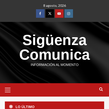
8 agosto, 2026
Sigüenza
Comunica
INFORMACIÓN AL MOMENTO
Estatal
Veracruz se suma al Segundo
LO ÚLTIMO
Simulacro Nacional 2026; invita a