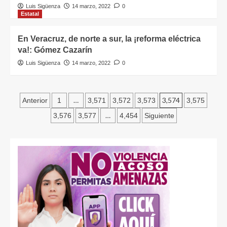
Luis Sigüenza
14 marzo, 2022
0
Estatal
En Veracruz, de norte a sur, la ¡reforma eléctrica
va!: Gómez Cazarín
Luis Sigüenza
14 marzo, 2022
0
…
3,574
Anterior
1
3,571
3,572
3,573
3,575
…
3,576
3,577
4,454
Siguiente