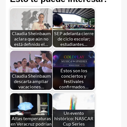
Claudia Sheinbaum
SEP adelanta cierre
aclara que aún no
de ciclo escolar;
está definido el…
estudiantes…
Éstos son los
Claudia Sheinbaum
conciertos y
descarta ampliar
festivales
vacaciones…
confirmados…
Un evento
Altas temperaturas
histórico: NASCAR
en Veracruz podrían
Cup Series