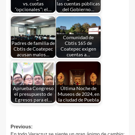
vs. cuotas
las cuentas públicas
“opcionales”: el…
del Gobierno…
Comunidad de
Padres de familia de
Cbtis 165 de
Cbtis de Coatepec
Coatepec exigen
acusan malos…
cuentas a…
Aprueba Congreso
Última Noche de
el presupuesto de
Museos de 2024, en
Egresos para el…
la ciudad de Puebla
Previous:
En todo Veracruz se siente un gran ánimo de cambio: