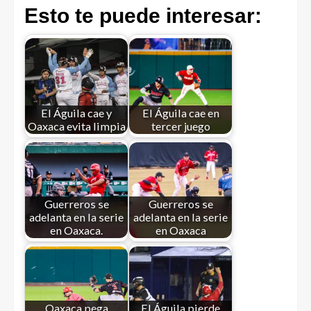
Esto te puede interesar:
El Águila cae y
El Águila cae en
Oaxaca evita limpia
tercer juego
Guerreros se
Guerreros se
adelanta en la serie
adelanta en la serie
en Oaxaca.
en Oaxaca
Oaxaca pega
El Águila pierde