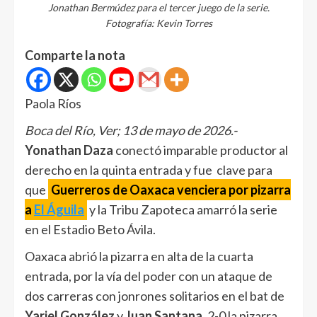
Jonathan Bermúdez para el tercer juego de la serie.
Fotografía: Kevin Torres
Comparte la nota
Paola Ríos
Boca del Río, Ver; 13 de mayo de 2026.-
Yonathan Daza
conectó imparable productor al
derecho en la quinta entrada y fue clave para
que
Guerreros de Oaxaca venciera por pizarra
a
El Águila
y la Tribu Zapoteca amarró la serie
en el Estadio Beto Ávila.
Oaxaca abrió la pizarra en alta de la cuarta
entrada, por la vía del poder con un ataque de
dos carreras con jonrones solitarios en el bat de
Yariel González
y
Juan Santana
, 2-0 la pizarra.