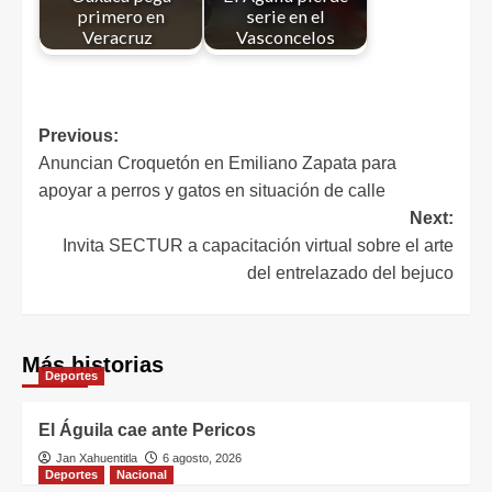
primero en
serie en el
Veracruz
Vasconcelos
Previous:
Anuncian Croquetón en Emiliano Zapata para
apoyar a perros y gatos en situación de calle
Next:
Invita SECTUR a capacitación virtual sobre el arte
del entrelazado del bejuco
Más historias
Deportes
El Águila cae ante Pericos
Jan Xahuentitla
6 agosto, 2026
Deportes
Nacional