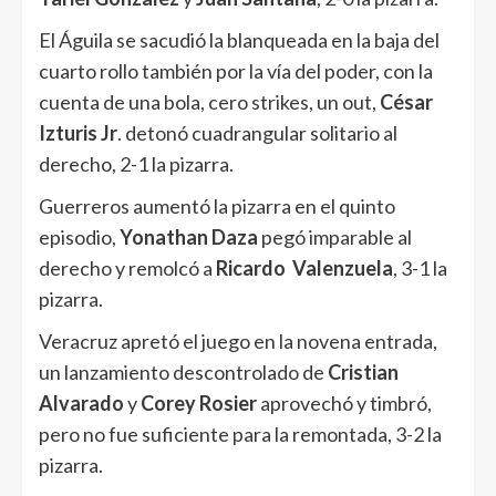
El Águila se sacudió la blanqueada en la baja del
cuarto rollo también por la vía del poder, con la
cuenta de una bola, cero strikes, un out,
César
Izturis Jr
. detonó cuadrangular solitario al
derecho, 2-1 la pizarra.
Guerreros aumentó la pizarra en el quinto
episodio,
Yonathan Daza
pegó imparable al
derecho y remolcó a
Ricardo Valenzuela
, 3-1 la
pizarra.
Veracruz apretó el juego en la novena entrada,
un lanzamiento descontrolado de
Cristian
Alvarado
y
Corey Rosier
aprovechó y timbró,
pero no fue suficiente para la remontada, 3-2 la
pizarra.