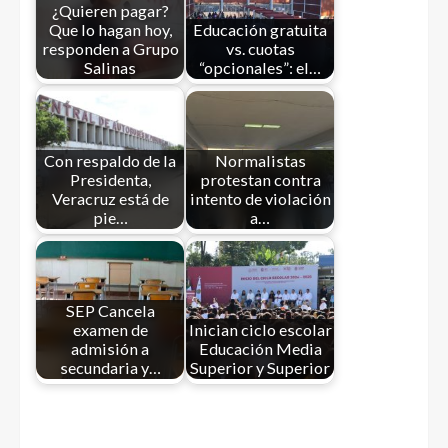
¿Quieren pagar?
Que lo hagan hoy,
Educación gratuita
responden a Grupo
vs. cuotas
Salinas
“opcionales”: el…
Con respaldo de la
Normalistas
Presidenta,
protestan contra
Veracruz está de
intento de violación
pie…
a…
SEP Cancela
examen de
Inician ciclo escolar
admisión a
Educación Media
secundaria y…
Superior y Superior