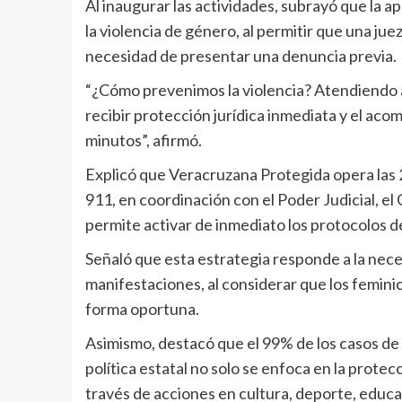
Al inaugurar las actividades, subrayó que la a
la violencia de género, al permitir que una jue
necesidad de presentar una denuncia previa.
“¿Cómo prevenimos la violencia? Atendiendo a
recibir protección jurídica inmediata y el ac
minutos”, afirmó.
Explicó que Veracruzana Protegida opera las 24
911, en coordinación con el Poder Judicial, el 
permite activar de inmediato los protocolos d
Señaló que esta estrategia responde a la nece
manifestaciones, al considerar que los femin
forma oportuna.
Asimismo, destacó que el 99% de los casos de vi
política estatal no solo se enfoca en la protec
través de acciones en cultura, deporte, educa