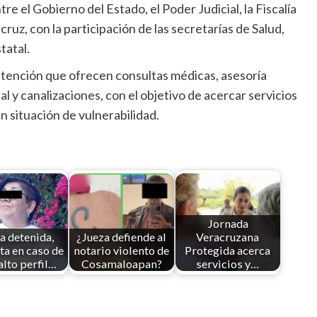
e el Gobierno del Estado, el Poder Judicial, la Fiscalía
uz, con la participación de las secretarías de Salud,
tatal.
atención que ofrecen consultas médicas, asesoría
al y canalizaciones, con el objetivo de acercar servicios
n situación de vulnerabilidad.
Jornada
a detenida,
¿Jueza defiende al
Veracruzana
ta en caso de
notario violento de
Protegida acerca
lto perfil…
Cosamaloapan?
servicios y…