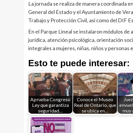
La jornada se realiza de manera coordinada entr
General del Estado y el Ayuntamiento de Veracr
Trabajo y Protección Civil, así como del DIF Es
En el Parque Lineal se instalaron módulos de 
jurídica, atención psicológica, orientación soci
integrales a mujeres, niñas, niños y personas e
Esto te puede interesar:
Aprueba Congreso
Conoce el Museo
Juez
Ley que garantiza
Real de Ontario, que
envuel
seguridad…
se ubica en…
muy a