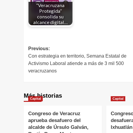
“Veracruzana
Protegida”
consolida su
alcance digital…
Previous:
Con estrategia en territorio, Semana Estatal de
Activismo Laboral atiende a más de 3 mil 500
veracruzanos
Más historias
Capital
Capital
Congreso de Veracruz
Congreso
aprueba desafuero del
desafuera
alcalde de Úrsulo Galván,
Ixhuatlán