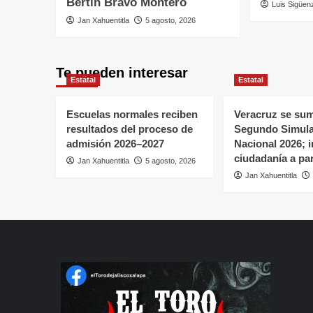
Bertín Bravo Montero
Luis Sigüen
Jan Xahuentitla
5 agosto, 2026
Te pueden interesar
Estatal
Estatal
Escuelas normales reciben
Veracruz se sum
resultados del proceso de
Segundo Simul
admisión 2026–2027
Nacional 2026; in
ciudadanía a par
Jan Xahuentitla
5 agosto, 2026
Jan Xahuentitla