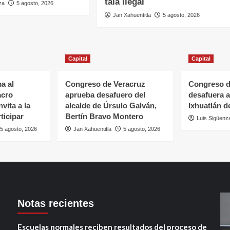
tala ilegal
za
5 agosto, 2026
Jan Xahuentitla
5 agosto, 2026
Capital
Capital
a al
Congreso de Veracruz
Congreso d
acro
aprueba desafuero del
desafuera a
vita a la
alcalde de Úrsulo Galván,
Ixhuatlán d
ticipar
Bertín Bravo Montero
Luis Sigüenz
5 agosto, 2026
Jan Xahuentitla
5 agosto, 2026
Notas recientes
Escuelas normales reciben resultados del proceso de