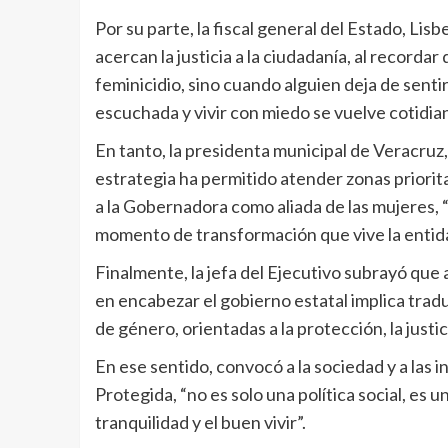
Por su parte, la fiscal general del Estado, Li
acercan la justicia a la ciudadanía, al recordar
feminicidio, sino cuando alguien deja de sent
escuchada y vivir con miedo se vuelve cotidian
En tanto, la presidenta municipal de Veracru
estrategia ha permitido atender zonas priorita
a la Gobernadora como aliada de las mujeres, 
momento de transformación que vive la entida
Finalmente, la jefa del Ejecutivo subrayó que 
en encabezar el gobierno estatal implica trad
de género, orientadas a la protección, la justic
En ese sentido, convocó a la sociedad y a las 
Protegida, “no es solo una política social, es u
tranquilidad y el buen vivir”.