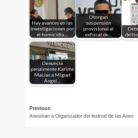
Otorgan
Hay avances en las
suspensión
investigaciones por
provisional al
Dete
el homicidio…
exfiscal de…
delit
Denuncia
penalmente Karime
Macías a Miguel
Ángel…
Previous:
Asesinan a Organizador del festival de las Aves