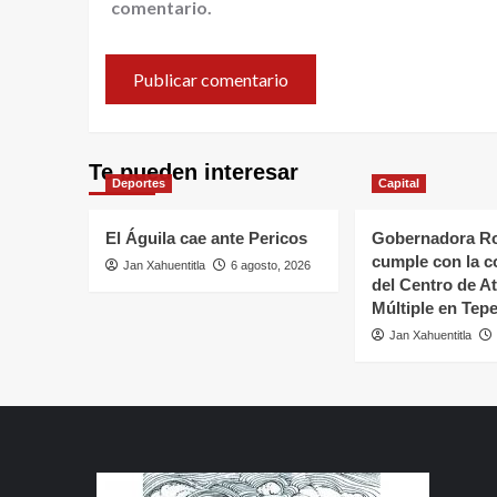
comentario.
Te pueden interesar
Deportes
Capital
El Águila cae ante Pericos
Gobernadora Ro
cumple con la c
Jan Xahuentitla
6 agosto, 2026
del Centro de A
Múltiple en Tepe
Jan Xahuentitla