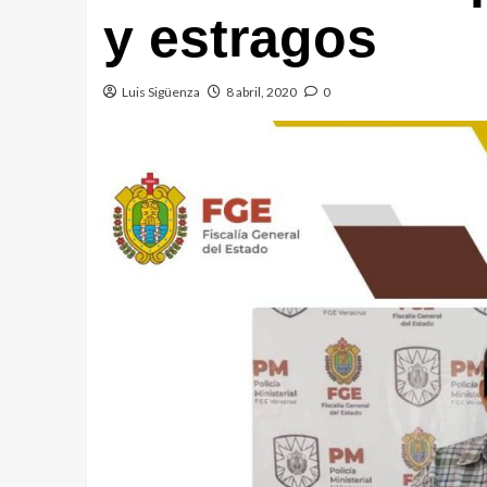
y estragos
Luis Sigüenza
8 abril, 2020
0