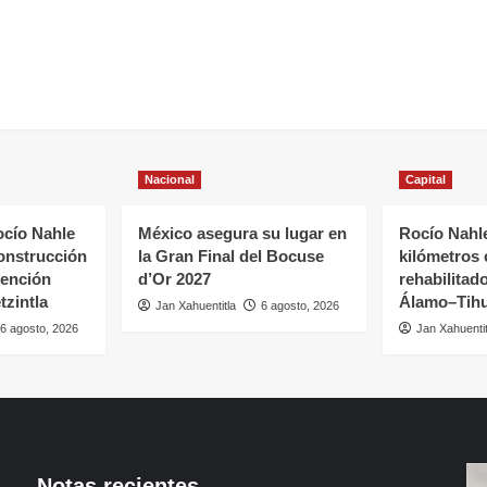
Nacional
Capital
cío Nahle
México asegura su lugar en
Rocío Nahle
onstrucción
la Gran Final del Bocuse
kilómetros
tención
d’Or 2027
rehabilitado
tzintla
Álamo–Tihu
Jan Xahuentitla
6 agosto, 2026
6 agosto, 2026
Jan Xahuentit
Notas recientes