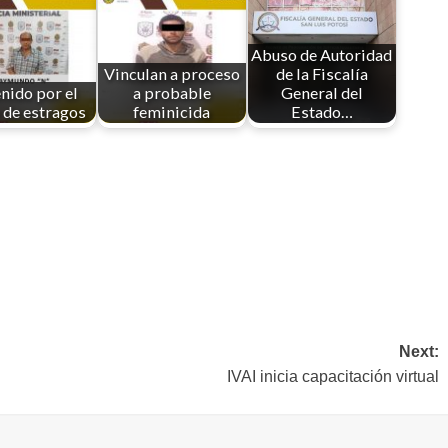
Abuso de Autoridad
Vinculan a proceso
de la Fiscalía
nido por el
a probable
General del
o de estragos
feminicida
Estado…
Next:
IVAI inicia capacitación virtual