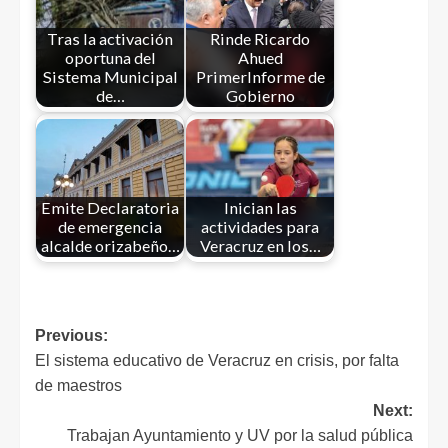
Tras la activación
Rinde Ricardo
oportuna del
Ahued
Sistema Municipal
PrimerInforme de
de…
Gobierno
Emite Declaratoria
Inician las
de emergencia
actividades para
alcalde orizabeño…
Veracruz en los…
Previous:
El sistema educativo de Veracruz en crisis, por falta
de maestros
Next:
Trabajan Ayuntamiento y UV por la salud pública