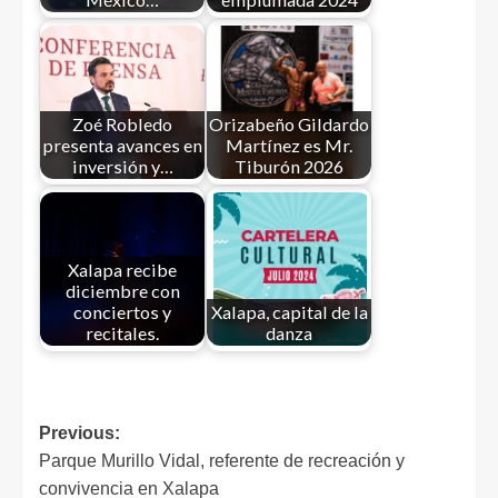
Zoé Robledo
Orizabeño Gildardo
presenta avances en
Martínez es Mr.
inversión y…
Tiburón 2026
Xalapa recibe
diciembre con
conciertos y
Xalapa, capital de la
recitales.
danza
Previous:
Parque Murillo Vidal, referente de recreación y
convivencia en Xalapa