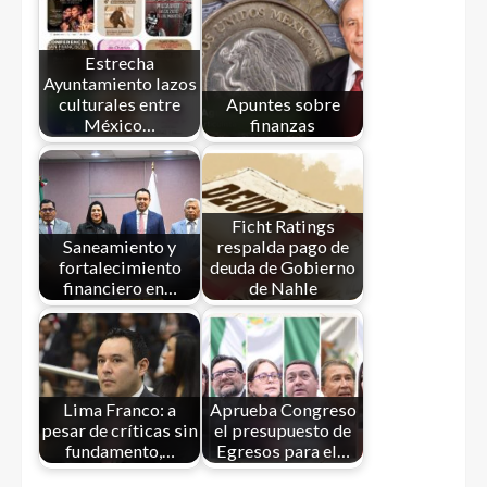
Estrecha
Ayuntamiento lazos
culturales entre
Apuntes sobre
México…
finanzas
Ficht Ratings
Saneamiento y
respalda pago de
fortalecimiento
deuda de Gobierno
financiero en…
de Nahle
Lima Franco: a
Aprueba Congreso
pesar de críticas sin
el presupuesto de
fundamento,…
Egresos para el…