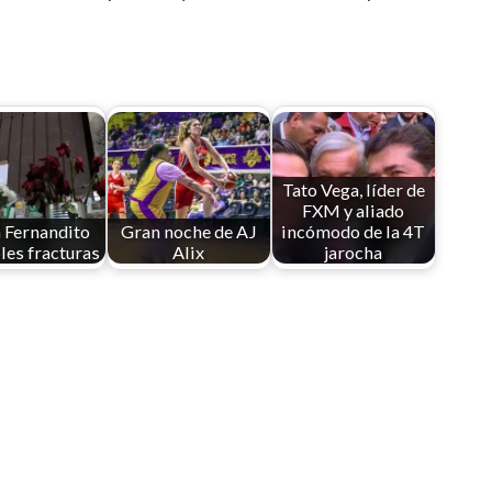
Tato Vega, líder de
FXM y aliado
 Fernandito
Gran noche de AJ
incómodo de la 4T
les fracturas
Alix
jarocha