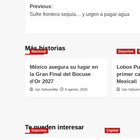
Previous:
Sufre frontera sequía… y urgen a pagar agua
Más historias
Nacional
Deportes
México asegura su lugar en
Lobos Pu
la Gran Final del Bocuse
primer ca
d’Or 2027
Mexicali
Jan Xahuentitla
6 agosto, 2026
Jan Xahuent
Te pueden interesar
Deportes
Capital