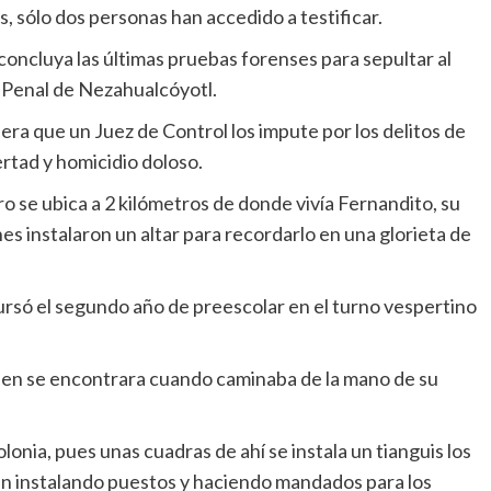
s, sólo dos personas han accedido a testificar.
ncluya las últimas pruebas forenses para sepultar al
el Penal de Nezahualcóyotl.
era que un Juez de Control los impute por los delitos de
bertad y homicidio doloso.
o se ubica a 2 kilómetros de donde vivía Fernandito, su
es instalaron un altar para recordarlo en una glorieta de
ursó el segundo año de preescolar en el turno vespertino
ien se encontrara cuando caminaba de la mano de su
onia, pues unas cuadras de ahí se instala un tianguis los
an instalando puestos y haciendo mandados para los