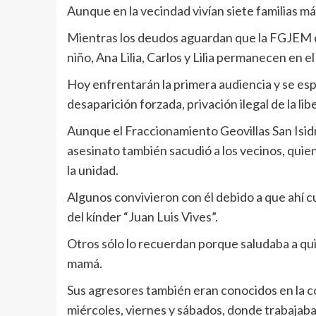
Aunque en la vecindad vivían siete familias má
Mientras los deudos aguardan que la FGJEM co
niño, Ana Lilia, Carlos y Lilia permanecen en 
Hoy enfrentarán la primera audiencia y se esp
desaparición forzada, privación ilegal de la li
Aunque el Fraccionamiento Geovillas San Isidr
asesinato también sacudió a los vecinos, quien
la unidad.
Algunos convivieron con él debido a que ahí c
del kínder “Juan Luis Vives”.
Otros sólo lo recuerdan porque saludaba a qu
mamá.
Sus agresores también eran conocidos en la col
miércoles, viernes y sábados, donde trabajab