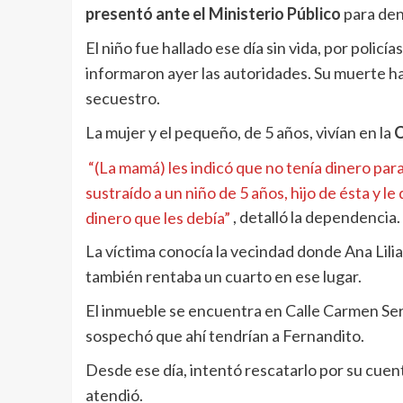
presentó ante el Ministerio Público
para den
El niño fue hallado ese día sin vida, por policía
informaron ayer las autoridades. Su muerte ha
secuestro.
La mujer y el pequeño, de 5 años, vivían en la
C
“(La mamá) les indicó que no tenía dinero para
sustraído a un niño de 5 años, hijo de ésta y l
dinero que les debía”
, detalló la dependencia.
La víctima conocía la vecindad donde Ana Lili
también rentaba un cuarto en ese lugar.
El inmueble se encuentra en Calle Carmen Serd
sospechó que ahí tendrían a Fernandito.
Desde ese día, intentó rescatarlo por su cuent
atendió.