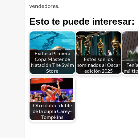
vendedores.
Esto te puede interesar:
Exitosa Primera
Copa Máster de
Estos son los
Natación The Swim
nominados al Oscar
Tenía
Store
edición 2025
múltip
Otro doble-doble
de la dupla Carey-
Tompkins