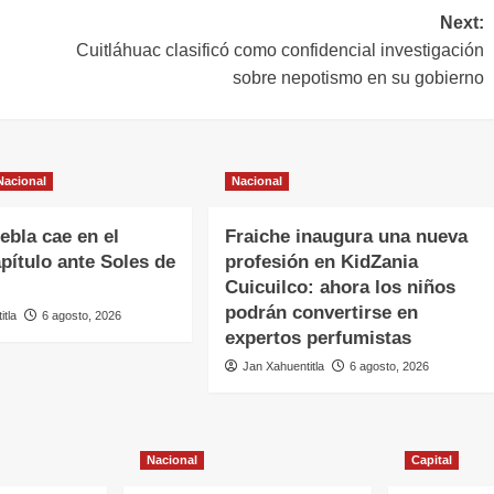
Next:
Cuitláhuac clasificó como confidencial investigación
sobre nepotismo en su gobierno
Nacional
Nacional
ebla cae en el
Fraiche inaugura una nueva
pítulo ante Soles de
profesión en KidZania
Cuicuilco: ahora los niños
podrán convertirse en
itla
6 agosto, 2026
expertos perfumistas
Jan Xahuentitla
6 agosto, 2026
Nacional
Capital