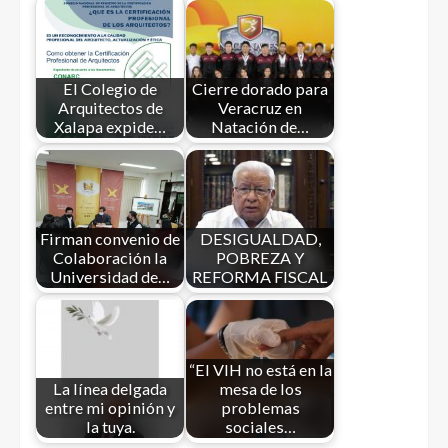
El Colegio de
Cierre dorado para
Arquitectos de
Veracruz en
Xalapa expide…
Natación de…
Firman convenio de
DESIGUALDAD,
Colaboración la
POBREZA Y
Universidad de…
REFORMA FISCAL
“El VIH no está en la
La línea delgada
mesa de los
entre mi opinión y
problemas
la tuya.
sociales…