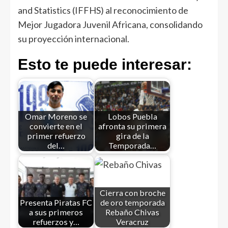
and Statistics (IFFHS) al reconocimiento de
Mejor Jugadora Juvenil Africana, consolidando
su proyección internacional.
Esto te puede interesar:
Omar Moreno se
Lobos Puebla
convierte en el
afronta su primera
primer refuerzo
gira de la
del…
Temporada…
Cierra con broche
Presenta Piratas FC
de oro temporada
a sus primeros
Rebaño Chivas
refuerzos y…
Veracruz