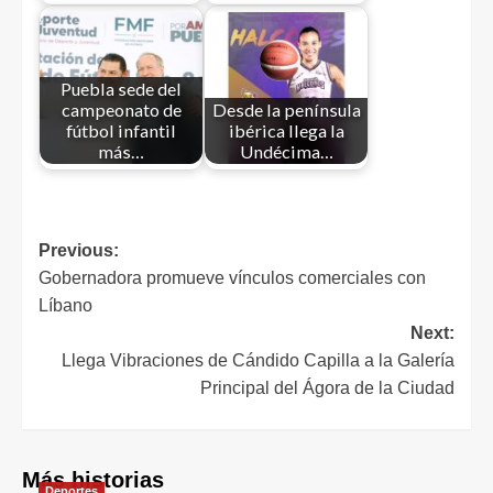
Puebla sede del
campeonato de
Desde la península
fútbol infantil
ibérica llega la
más…
Undécima…
Previous:
Gobernadora promueve vínculos comerciales con
Líbano
Next:
Llega Vibraciones de Cándido Capilla a la Galería
Principal del Ágora de la Ciudad
Más historias
Deportes