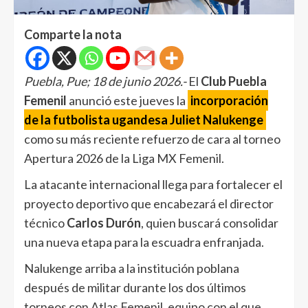
Comparte la nota
Puebla, Pue; 18 de junio 2026.-
El
Club Puebla
Femenil
anunció este jueves la
incorporación
de la futbolista ugandesa Juliet Nalukenge
como su más reciente refuerzo de cara al torneo
Apertura 2026 de la Liga MX Femenil.
La atacante internacional llega para fortalecer el
proyecto deportivo que encabezará el director
técnico
Carlos Durón
, quien buscará consolidar
una nueva etapa para la escuadra enfranjada.
Nalukenge arriba a la institución poblana
después de militar durante los dos últimos
torneos con Atlas Femenil, equipo con el que