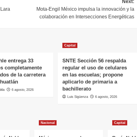
Next:
 Lara
Mota-Engil México impulsa la innovación y la
colaboración en Intersecciones Energéticas
Capital
hle entrega 33
SNTE Sección 56 respalda
os completamente
regular el uso de celulares
ados de la carretera
en las escuelas; propone
huatlán
aplicarlo de primaria a
bachillerato
itla
6 agosto, 2026
Luis Sigüenza
6 agosto, 2026
Nacional
Capital