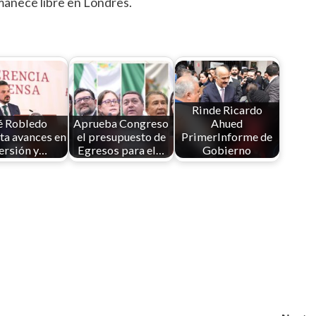
manece libre en Londres.
Rinde Ricardo
é Robledo
Aprueba Congreso
Ahued
ta avances en
el presupuesto de
PrimerInforme de
ersión y…
Egresos para el…
Gobierno