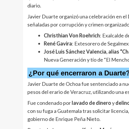
diario.
Javier Duarte organizó una celebración en el 
señaladas por corrupción y crimen organizado
Christhian Von Roehrich
: Exalcalde d
René Gavira
: Extesorero de Segalmex,
José Luis Sánchez Valencia, alias “C
Nueva Generación y tío de “El Mencho
¿Por qué encerraron a Duarte
Javier Duarte de Ochoa fue sentenciado a nuev
pesos del erario de Veracruz, utilizando una 
Fue condenado por
lavado de dinero
y
delin
con su fuga a Guatemala tras solicitar licenci
gobierno de Enrique Peña Nieto.