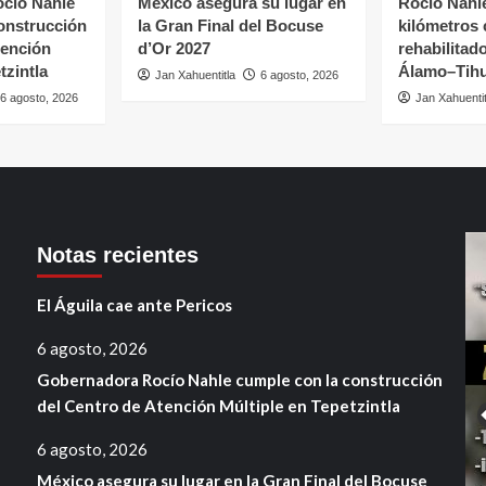
cío Nahle
México asegura su lugar en
Rocío Nahle
onstrucción
la Gran Final del Bocuse
kilómetros
tención
d’Or 2027
rehabilitado
tzintla
Álamo–Tihu
Jan Xahuentitla
6 agosto, 2026
6 agosto, 2026
Jan Xahuentit
Notas recientes
El Águila cae ante Pericos
6 agosto, 2026
Gobernadora Rocío Nahle cumple con la construcción
del Centro de Atención Múltiple en Tepetzintla
6 agosto, 2026
México asegura su lugar en la Gran Final del Bocuse