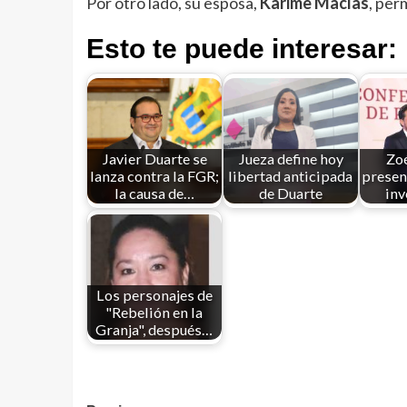
Por otro lado, su esposa,
Karime Macías
, per
Esto te puede interesar:
Javier Duarte se
Jueza define hoy
Zo
lanza contra la FGR;
libertad anticipada
presen
la causa de…
de Duarte
inv
Los personajes de
"Rebelión en la
Granja", después…