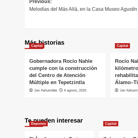
Previous:
Melodías del Más Allá, en la Casa Museo Agustín
Más historias
Capital
Capital
Gobernadora Rocío Nahle
Rocío Na
cumple con la construcción
kilómetr
del Centro de Atención
rehabilit
Múltiple en Tepetzintla
Álamo–Ti
Jan Xahuentitla
6 agosto, 2026
Jan Xahuent
Te pueden interesar
Deportes
Capital