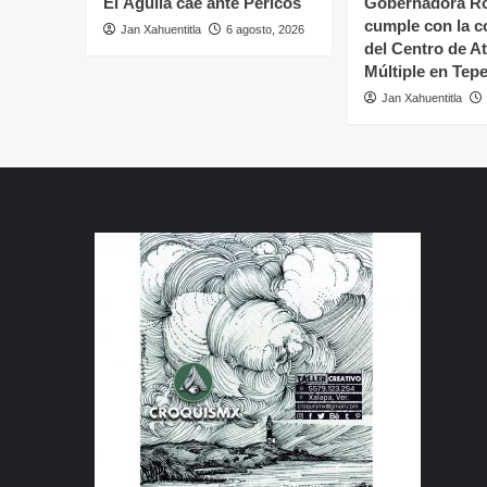
El Águila cae ante Pericos
Gobernadora Ro
cumple con la c
Jan Xahuentitla
6 agosto, 2026
del Centro de A
Múltiple en Tepe
Jan Xahuentitla