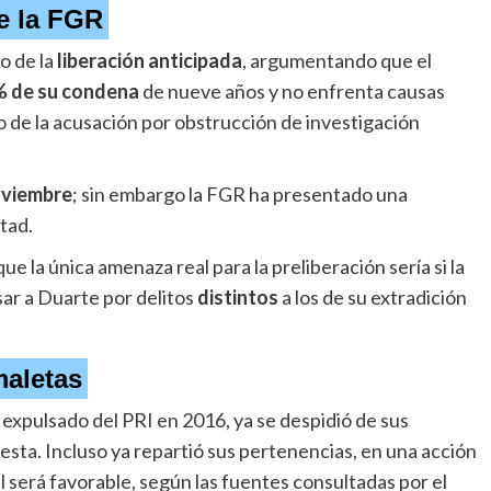
e la FGR
o de la
liberación anticipada
, argumentando que el
 de su condena
de nueve años y no enfrenta causas
 de la acusación por obstrucción de investigación
oviembre
; sin embargo la FGR ha presentado una
tad.
 la única amenaza real para la preliberación sería si la
ar a Duarte por delitos
distintos
a los de su extradición
maletas
 expulsado del PRI en 2016, ya se despidió de sus
sta. Incluso ya repartió sus pertenencias, en una acción
al será favorable, según las fuentes consultadas por el