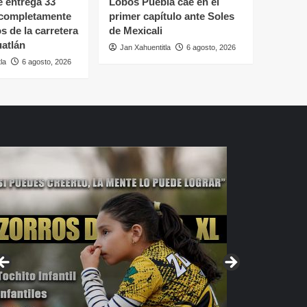
 entrega 33
Lobos Puebla cae en el
 completamente
primer capítulo ante Soles
s de la carretera
de Mexicali
atlán
Jan Xahuentitla
6 agosto, 2026
la
6 agosto, 2026