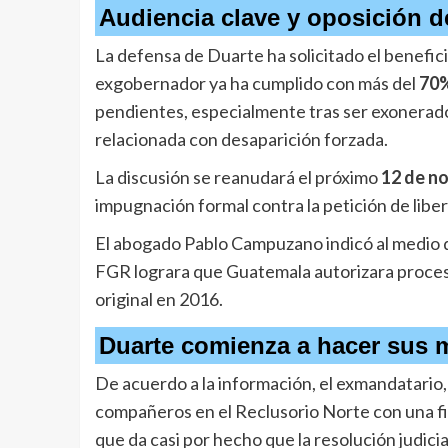
Audiencia clave y oposición d
La defensa de Duarte ha solicitado el benefici
exgobernador ya ha cumplido con más del
70%
pendientes, especialmente tras ser exonerado
relacionada con desaparición forzada.
La discusión se reanudará el próximo
12 de n
impugnación formal contra la petición de liber
El abogado Pablo Campuzano indicó al medio que
FGR lograra que Guatemala autorizara proces
original en 2016.
Duarte comienza a hacer sus 
De acuerdo a la información, el exmandatario,
compañeros en el Reclusorio Norte con una fie
que da casi por hecho que la resolución judici